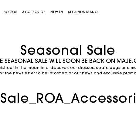
BOLSOS
ACCESORIOS
NEW IN
SEGUNDA MANO
Seasonal Sale
E SEASONAL SALE WILL SOON BE BACK ON MAJE
ished! In the meantime, discover: our dresses, coats, bags and m
or the newsletter
to be informed of our news and exclusive promot
-Sale_ROA_Accessor
Bolso Miss M
Bolso Miss M Pouch