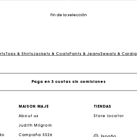
tomer Rating
5 out of 5 Customer Rating
Fin de la selección
jeta regalo de Maje: la mejor manera de hacer el regalo p
rts
Tops & Shirts
Jackets & Coats
Pants & Jeans
Sweats & Cardi
Entrega a domicilio ofrecida dentro de 2-3 días
Paga en 3 cuotas sin comisiones
Cambios & Devoluciones gratuitos
MAISON MAJE
TIENDAS
About us
Seguir mi pedido
Store locator
Judith Milgrom
jeta regalo de Maje: la mejor manera de hacer el regalo p
do
Campaña SS26
España