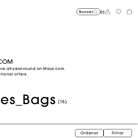
Buscar
ES
.COM
ore all-year-round on Maje.com.
ional offers.
ies_Bags
(15)
Ordenar
Filtrar