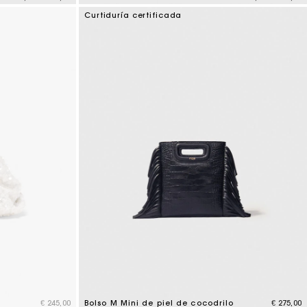
5 out of 5 Customer Rating
Curtiduría certificada
s
€ 245,00
Bolso M Mini de piel de cocodrilo
€ 275,00