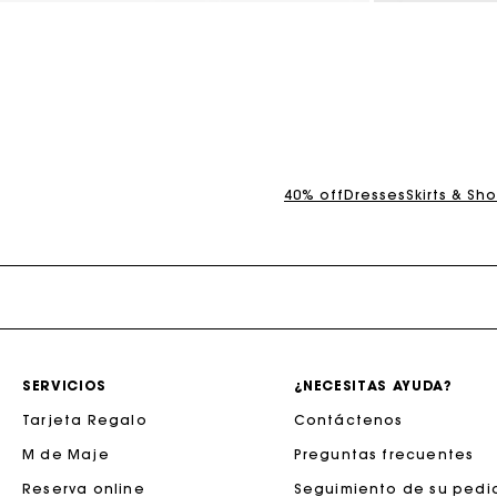
5 out of 5 Customer Rating
4,5 out of 5 Cus
La tar
40% off
Dresses
Skirts & Sho
SERVICIOS
¿NECESITAS AYUDA?
Tarjeta Regalo
Contáctenos
M de Maje
Preguntas frecuentes
La tar
Reserva online
Seguimiento de su pedi