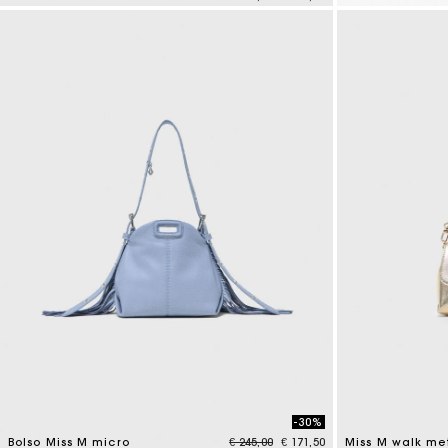
4,7 out of 5 Customer Rating
5 out of 5 Custo
-30%
Price reduced from
to
Bolso Miss M micro
€ 245,00
€ 171,50
Miss M walk me