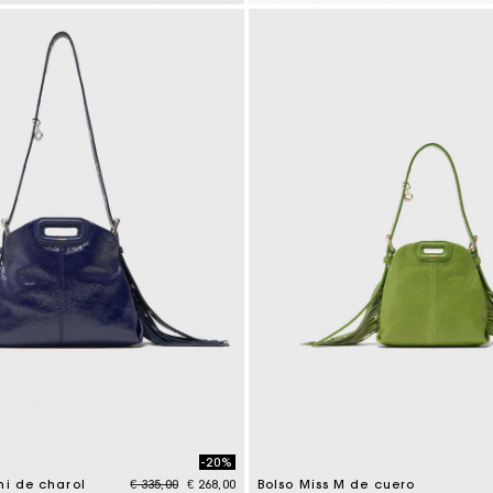
tomer Rating
3,7 out of 5 Customer Rating
-20%
Price reduced from
to
ni de charol
€ 335,00
€ 268,00
Bolso Miss M de cuero