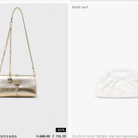
mer Rating
5 out of 5 Customer Rating
Sold out
-20%
Price reduced from
to
talizada
€ 245,00
€ 196,00
Clutch mini Milpli de lentejuela