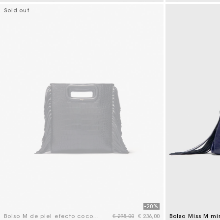
4,7 out of 5 Customer Rating
3,3 out of 5 Cus
Sold out
-20%
Price reduced from
to
Bolso M de piel efecto cocodrilo
€ 295,00
€ 236,00
Bolso Miss M mi