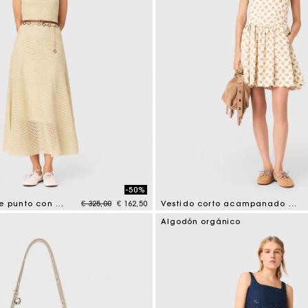
-50%
Price reduced from
to
Vestido largo de punto con strass
€ 325,00
€ 162,50
Vestido corto acampanado estampado
mer Rating
5 out of 5 Customer Rating
Algodón orgánico