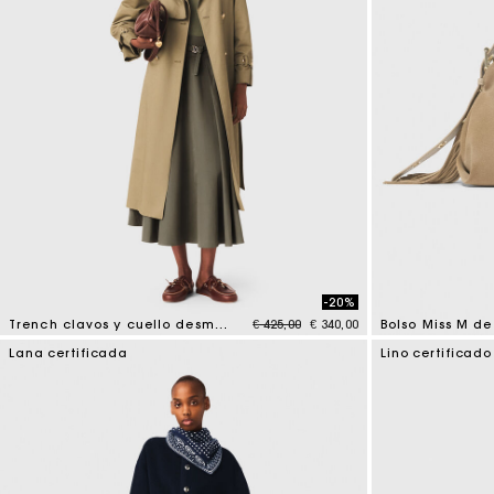
-20%
Price reduced from
to
Trench clavos y cuello desmontable
€ 425,00
€ 340,00
Bolso Miss M de
5 out of 5 Customer Rating
5 out of 5 Custo
Lana certificada
Lino certificado