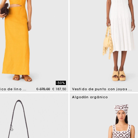
-50%
Price reduced from
to
Vestido asimétrico de lino mezclado
€ 375,00
€ 187,50
Vestido de punto con joyas doradas
tomer Rating
3,4 out of 5 Customer Rating
Algodón orgánico