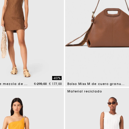
-40%
Price reduced from
to
Vestido corto de mezcla de lino
€ 295,00
€ 177,00
Bolso Miss M de cuero granulado
tomer Rating
3,2 out of 5 Customer Rating
Material reciclado