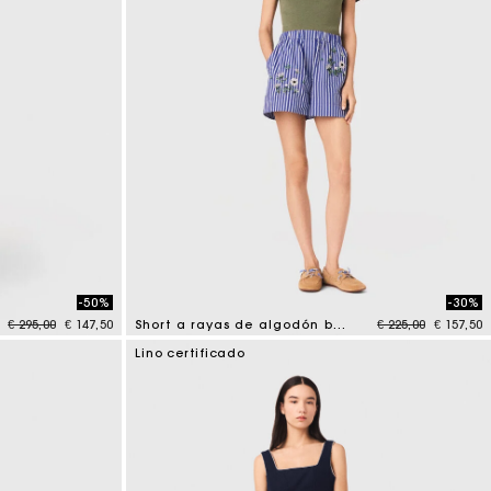
-50%
-30%
Price reduced from
to
Price reduced fr
to
€ 295,00
€ 147,50
Short a rayas de algodón bordado
€ 225,00
€ 157,50
5 out of 5 Customer Rating
Lino certificado