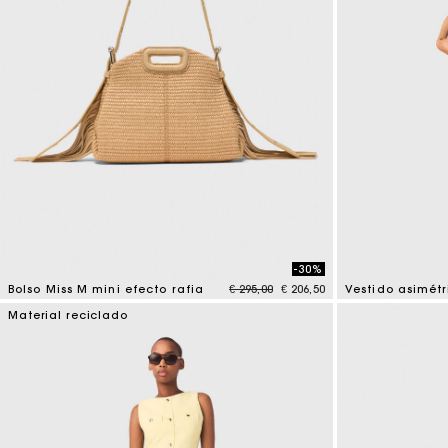
-30%
Price reduced from
to
Bolso Miss M mini efecto rafia
€ 295,00
€ 206,50
4,5 out of 5 Customer Rating
3,2 out of 5 Cus
Material reciclado