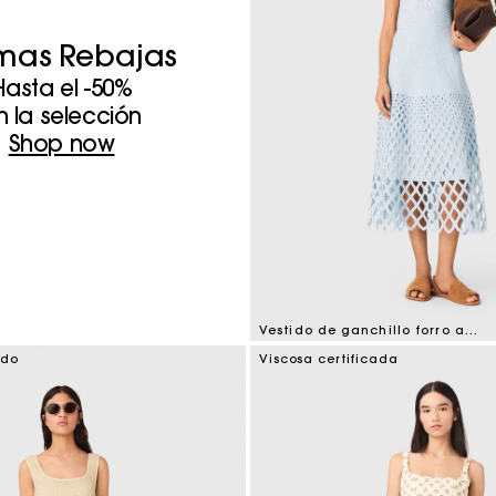
imas Rebajas
Hasta el -50%
n la selección
Shop now
Vestido de ganchillo forro amovible
5 out of 5 Customer Rating
ado
Viscosa certificada