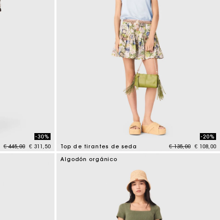
-30%
-20%
Price reduced from
to
Price reduced fr
to
€ 445,00
€ 311,50
Top de tirantes de seda
€ 135,00
€ 108,00
5 out of 5 Customer Rating
Algodón orgánico