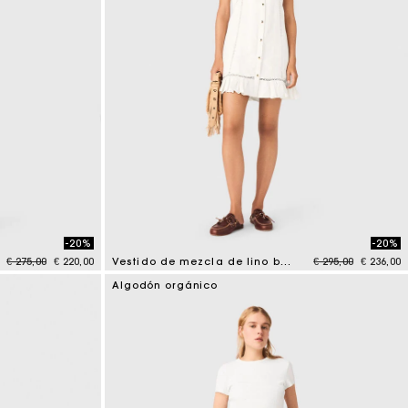
-20%
-20%
Price reduced from
to
Price reduced fr
to
€ 275,00
€ 220,00
Vestido de mezcla de lino bordado
€ 295,00
€ 236,00
4,5 out of 5 Customer Rating
Algodón orgánico