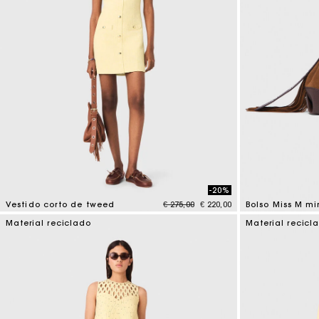
-20%
Price reduced from
to
Vestido corto de tweed
€ 275,00
€ 220,00
4,7 out of 5 Customer Rating
4 out of 5 Custo
Material reciclado
Material recicl