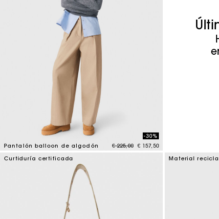
Maje x Blanca Miró
Últ
e
-30%
Price reduced from
to
Pantalón balloon de algodón
€ 225,00
€ 157,50
4 out of 5 Customer Rating
Curtiduría certificada
Material recicl