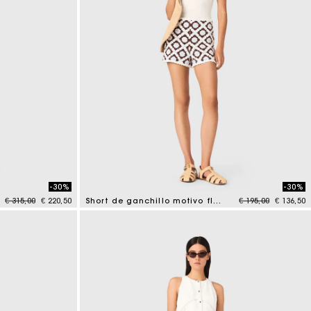
-30%
-30%
Price reduced from
to
Price reduced fr
to
€ 315,00
€ 220,50
Short de ganchillo motivo floral
€ 195,00
€ 136,50
5 out of 5 Customer Rating