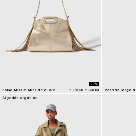
-20%
Price reduced from
to
Bolso Miss M Mini de cuero
€ 335,00
€ 268,00
3,4 out of 5 Customer Rating
5 out of 5 Custo
Algodón orgánico