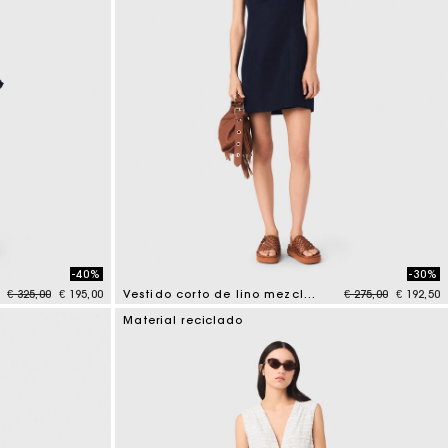
-40%
-30%
Price reduced from
to
Price reduced fr
to
€ 325,00
€ 195,00
Vestido corto de lino mezclado
€ 275,00
€ 192,50
4,4 out of 5 Customer Rating
Material reciclado