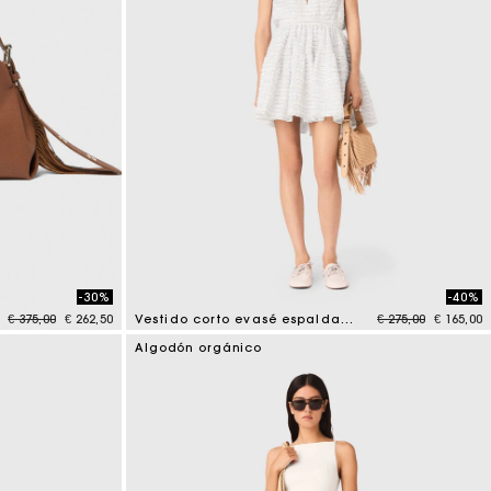
-30%
-40%
Price reduced from
to
Price reduced fr
to
€ 375,00
€ 262,50
Vestido corto evasé espalda abierta
€ 275,00
€ 165,00
3,7 out of 5 Customer Rating
Algodón orgánico