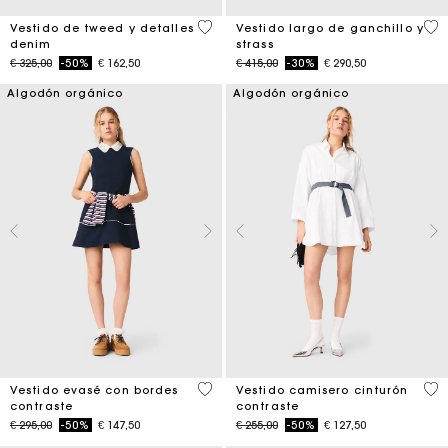
5 out of 5 Customer Rating
5 o
Vestido de tweed y detalles
Vestido largo de ganchillo y
denim
strass
Price reduced from
to
Price reduced from
to
€ 325,00
-50%
€ 162,50
€ 415,00
-30%
€ 290,50
Algodón orgánico
Algodón orgánico
4 out of 5 Customer Rating
3,2
Vestido evasé con bordes
Vestido camisero cinturón
contraste
contraste
Price reduced from
to
Price reduced from
to
€ 295,00
-50%
€ 147,50
€ 255,00
-50%
€ 127,50