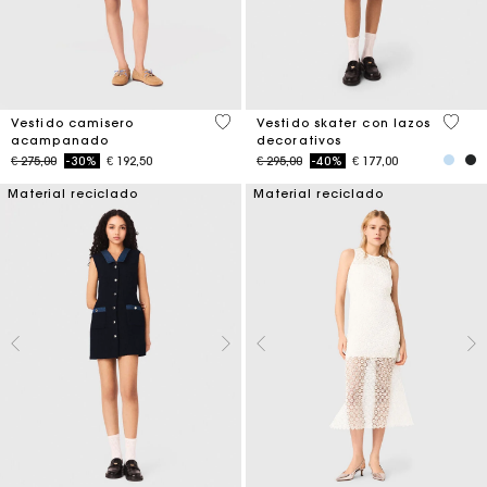
4,1 out of 5 Customer Rating
3,2 ou
Vestido camisero
Vestido skater con lazos
acampanado
decorativos
Price reduced from
to
Price reduced from
to
€ 275,00
-30%
€ 192,50
€ 295,00
-40%
€ 177,00
Material reciclado
Material reciclado