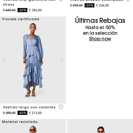
strass
Price reduced from
to
€ 295,00
-20%
€ 236,00
Price reduced from
to
€ 445,00
-20%
€ 356,00
Últimas Rebajas
Viscosa certificada
Hasta el -50%
en la selección
Shop now
5 out of 5 Customer Rating
Vestido largo con volantes
Price reduced from
to
€ 355,00
-40%
€ 213,00
Material reciclado