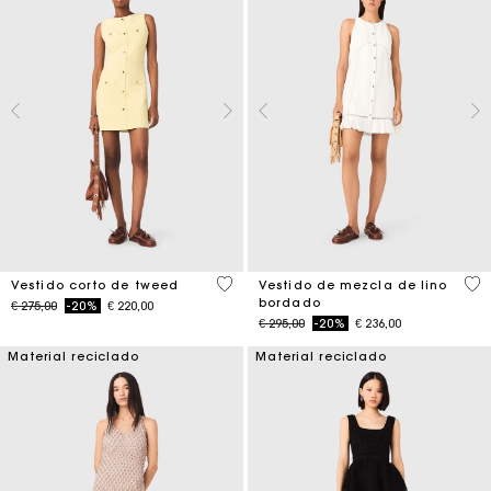
4,7 out of 5 Customer Rating
4,5
Vestido corto de tweed
Vestido de mezcla de lino
bordado
Price reduced from
to
€ 275,00
-20%
€ 220,00
Price reduced from
to
€ 295,00
-20%
€ 236,00
Material reciclado
Material reciclado