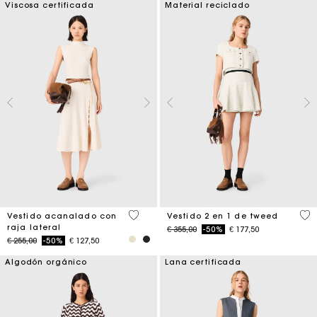
Viscosa certificada
Material reciclado
5 out of 5 Customer Rating
3,1
Vestido acanalado con
Vestido 2 en 1 de tweed
raja lateral
Price reduced from
to
€ 355,00
-50%
€ 177,50
Price reduced from
to
€ 255,00
-50%
€ 127,50
Algodón orgánico
Lana certificada