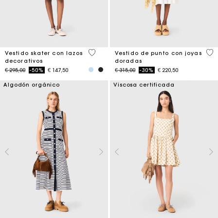
5 out of 5 Customer Rating
3,4
Vestido skater con lazos
Vestido de punto con joyas
decorativos
doradas
Price reduced from
to
Price reduced from
to
€ 295,00
-50%
€ 147,50
€ 315,00
-30%
€ 220,50
Algodón orgánico
Viscosa certificada