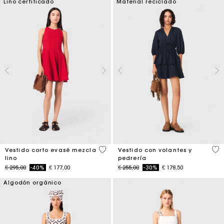
Lino certificado
Material reciclado
3,3 out of 5 Customer Rating
5 o
Vestido corto evasé mezcla
Vestido con volantes y
lino
pedrería
Price reduced from
to
Price reduced from
to
€ 295,00
-40%
€ 177,00
€ 255,00
-30%
€ 178,50
Algodón orgánico