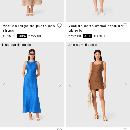
4,4 out of 5 Customer Rating
3,7
Vestido largo de punto con
Vestido corto evasé espalda
strass
abierta
Price reduced from
to
Price reduced from
to
€ 325,00
-30%
€ 227,50
€ 275,00
-40%
€ 165,00
Lino certificado
Lino certificado