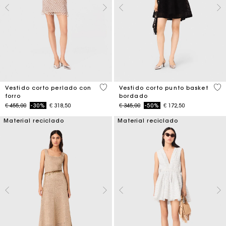
3,3 out of 5 Customer Rating
4,6
Vestido corto perlado con
Vestido corto punto basket
forro
bordado
Price reduced from
to
Price reduced from
to
€ 455,00
-30%
€ 318,50
€ 345,00
-50%
€ 172,50
Material reciclado
Material reciclado