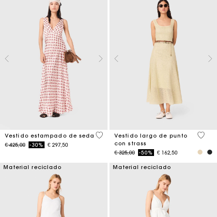
4,1 out of 5 Customer Rating
5 out 
Vestido estampado de seda
Vestido largo de punto
con strass
Price reduced from
to
€ 425,00
-30%
€ 297,50
Price reduced from
to
€ 325,00
-50%
€ 162,50
Material reciclado
Material reciclado