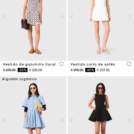
5 out of 5 Customer Rating
4,3
Vestido de ganchillo floral
Vestido corto de satén
Price reduced from
to
Price reduced from
to
€ 275,00
-20%
€ 220,00
€ 395,00
-40%
€ 237,00
Algodón orgánico