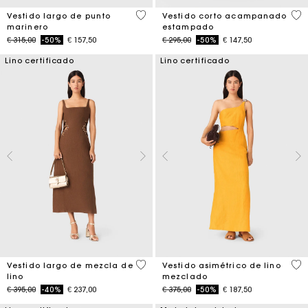
4,2 out of 5 Customer Rating
5 o
Vestido largo de punto
Vestido corto acampanado
marinero
estampado
Price reduced from
to
Price reduced from
to
€ 315,00
-50%
€ 157,50
€ 295,00
-50%
€ 147,50
Lino certificado
Lino certificado
4,5 out of 5 Customer Rating
3,2
Vestido largo de mezcla de
Vestido asimétrico de lino
lino
mezclado
Price reduced from
to
Price reduced from
to
€ 395,00
-40%
€ 237,00
€ 375,00
-50%
€ 187,50