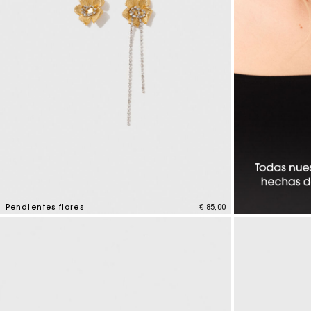
Maje x Blanca Miró
Pendientes flores
€ 85,00
4,9 out of 5 Customer Rating