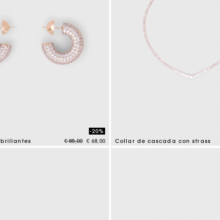
-20%
Price reduced from
to
brillantes
€ 85,00
€ 68,00
Collar de cascada con strass
mer Rating
4,7 out of 5 Customer Rating