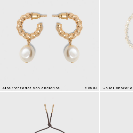
Aros trenzados con abalorios
€ 85,00
Collar choker 
5 out of 5 Customer Rating
3,9 out of 5 Cus