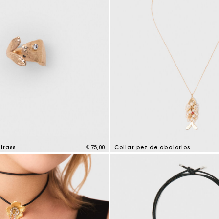
Bolso M
Bolso Milpli
Second H
Zapatos
Descubri
Descubri
trass
€ 75,00
Collar pez de abalorios
tomer Rating
5 out of 5 Customer Rating