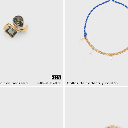
-20%
Price reduced from
to
co con pedrería.
€ 85,00
€ 68,00
Collar de cadena y cordón marino
mer Rating
4,7 out of 5 Customer Rating