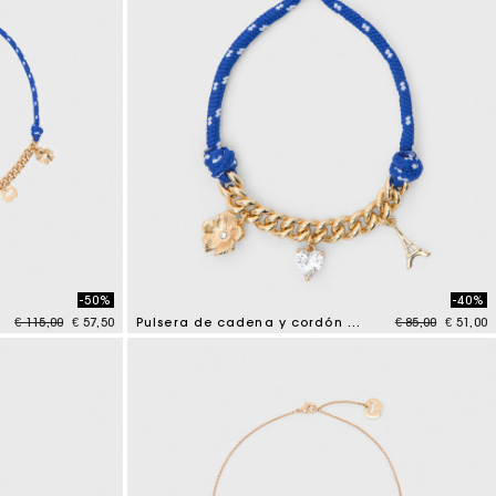
-50%
-40%
Price reduced from
to
Price reduced 
to
€ 115,00
€ 57,50
Pulsera de cadena y cordón marinero
€ 85,00
€ 51,00
3,6 out of 5 Customer Rating