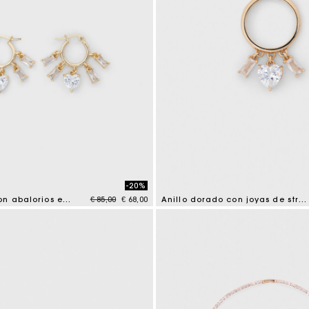
-20%
Price reduced from
to
Aros dorados con abalorios estrás
€ 85,00
€ 68,00
Anillo dorado con joyas de strass
tomer Rating
5 out of 5 Customer Rating