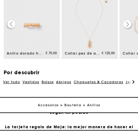
La tarjeta regalo de Maje: la mejor manera de hacer el
regalo perfecto
€ 75,00
€ 125,00
Anillo dorado trenzado con strass
Collar pez de abalorios
Entrega a domicilio ofrecida dentro de 2-3 días
Por descubrir
Paga en 3 cuotas sin comisiones
Ver todo
Vestidos
Bolsos
Abrigos
Chaquetas & Cazadoras
Jersé
Cambios & Devoluciones gratuitos
Accesorios
Bisuteria
Anillos
Seguir mi pedido
La tarjeta regalo de Maje: la mejor manera de hacer el
regalo perfecto