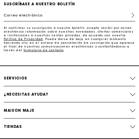
SUSCRÍBASE A NUESTRO BOLETÍN
Entrega a domicilio ofrecida dentro de 2-3 días
Correo electrónico
Paga en 3 cuotas sin comisiones
Al confirmar su suscripción a nuestro boletín, acepta recibir por correo
electrónico información sobre nuestras novedades, ofertas comerciales
e invitaciones a nuestras ventas privadas, de acuerdo con nuestra
Política de Privacidad
. Puede darse de baja en cualquier momento
Cambios & Devoluciones gratuitos
haciendo clic en el enlace de cancelación de suscripción que aparece
al final de nuestras comunicaciones electrónicas o contactándonos a
través del
formulario de contacto
.
Seguir mi pedido
La tarjeta regalo de Maje: la mejor manera de hacer el
SERVICIOS
regalo perfecto
¿NECESITAS AYUDA?
MAISON MAJE
TIENDAS