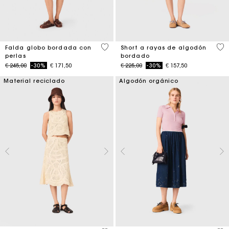
5 out of 5 Customer Rating
5 o
Falda globo bordada con
Short a rayas de algodón
perlas
bordado
Price reduced from
to
Price reduced from
to
€ 245,00
-30%
€ 171,50
€ 225,00
-30%
€ 157,50
Material reciclado
Algodón orgánico