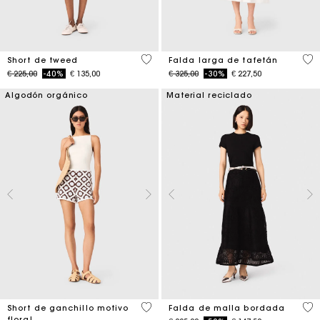
4 out of 5 Customer Rating
4,9
Short de tweed
Falda larga de tafetán
Price reduced from
to
Price reduced from
to
€ 225,00
-40%
€ 135,00
€ 325,00
-30%
€ 227,50
Algodón orgánico
Material reciclado
5 out of 5 Customer Rating
5 o
Short de ganchillo motivo
Falda de malla bordada
floral