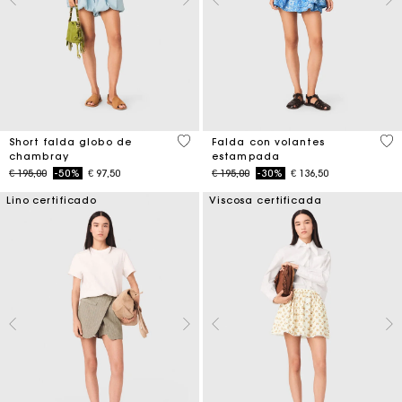
5 out of 5 Customer Rating
3,7
Short falda globo de
Falda con volantes
chambray
estampada
Price reduced from
to
Price reduced from
to
€ 195,00
-50%
€ 97,50
€ 195,00
-30%
€ 136,50
Lino certificado
Viscosa certificada