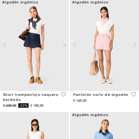
Algodón orgánico
Algodón orgánico
4,2 out of 5 Customer Rating
3,3
Short trampantojo vaquero
Pantalón corto de algodón
bordado
€ 145,00
Price reduced from
to
€ 225,00
-20%
€ 180,00
Algodón orgánico