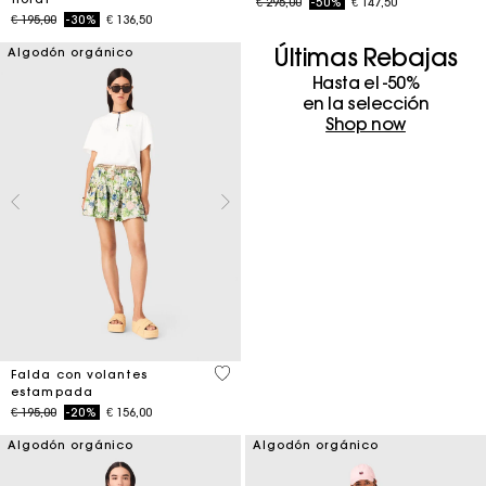
Price reduced from
to
€ 295,00
-50%
€ 147,50
Price reduced from
to
€ 195,00
-30%
€ 136,50
Últimas Rebajas
Algodón orgánico
Hasta el -50%
en la selección
Shop now
4,8 out of 5 Customer Rating
Falda con volantes
estampada
Price reduced from
to
€ 195,00
-20%
€ 156,00
Algodón orgánico
Algodón orgánico