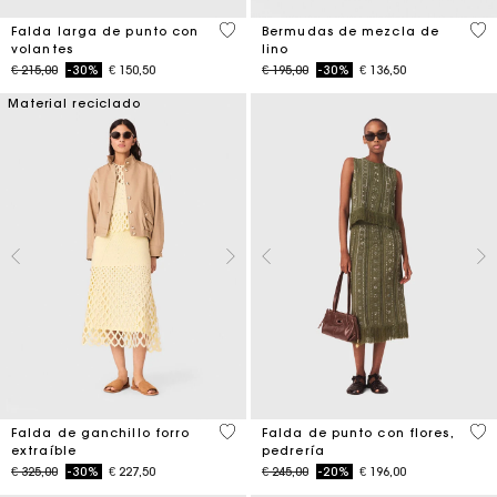
4,1 out of 5 Customer Rating
5 o
Falda larga de punto con
Bermudas de mezcla de
volantes
lino
Price reduced from
to
Price reduced from
to
€ 215,00
-30%
€ 150,50
€ 195,00
-30%
€ 136,50
Material reciclado
5 out of 5 Customer Rating
4,2
Falda de ganchillo forro
Falda de punto con flores,
extraíble
pedrería
Price reduced from
to
Price reduced from
to
€ 325,00
-30%
€ 227,50
€ 245,00
-20%
€ 196,00