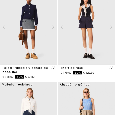
3,3 out of 5 Customer Rating
5 o
Falda trapecio y banda de
Short de raso
popelina
Price reduced from
to
€ 175,00
-30%
€ 122,50
Price reduced from
to
€ 195,00
-50%
€ 97,50
Material reciclado
Algodón orgánico