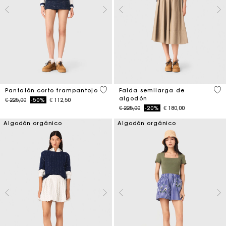
3,7 out of 5 Customer Rating
5 o
Pantalón corto trampantojo
Falda semilarga de
algodón
Price reduced from
to
€ 225,00
-50%
€ 112,50
Price reduced from
to
€ 225,00
-20%
€ 180,00
Algodón orgánico
Algodón orgánico