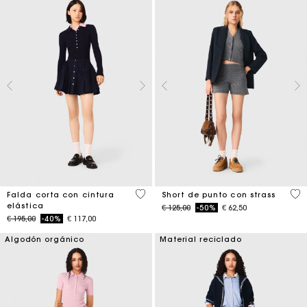
3,4 out of 5 Customer Rating
5 o
Falda corta con cintura
Short de punto con strass
elástica
Price reduced from
to
€ 125,00
-50%
€ 62,50
Price reduced from
to
€ 195,00
-40%
€ 117,00
Algodón orgánico
Material reciclado