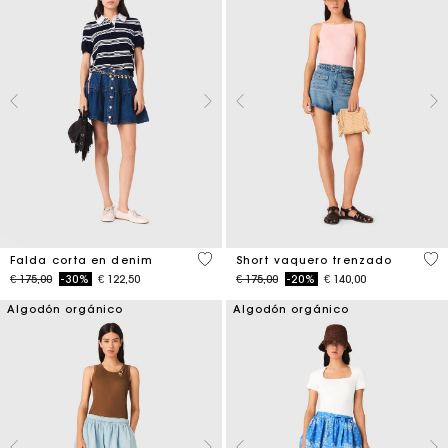
4,5 out of 5 Customer Rating
4,9
Falda corta en denim
Short vaquero trenzado
Price reduced from
to
Price reduced from
to
€ 175,00
-30%
€ 122,50
€ 175,00
-20%
€ 140,00
Algodón orgánico
Algodón orgánico