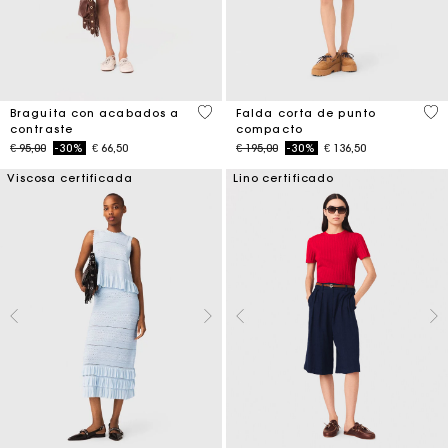
5 out of 5 Customer Rating
3,3
Braguita con acabados a
Falda corta de punto
contraste
compacto
Price reduced from
to
Price reduced from
to
€ 95,00
-30%
€ 66,50
€ 195,00
-30%
€ 136,50
Viscosa certificada
Lino certificado