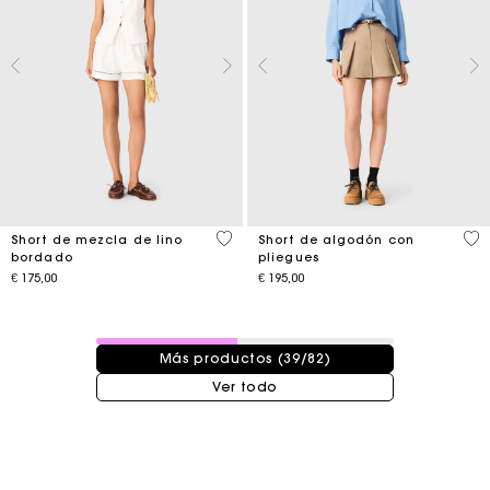
5 out of 5 Customer Rating
4,1
Short de mezcla de lino
Short de algodón con
bordado
pliegues
€ 175,00
€ 195,00
39 / 82 productos
Más productos (39/82)
Ver todo