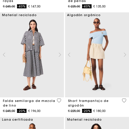
rayas
de perlas
Price reduced from
to
Price reduced from
to
€ 245,00
-40%
€ 147,00
€ 225,00
-40%
€ 135,00
Material reciclado
Algodón orgánico
5 out of 5 Customer Rating
5 o
Falda semilarga de mezcla
Short trampantojo de
de lino
algodón
Price reduced from
to
Price reduced from
to
€ 245,00
-20%
€ 196,00
€ 225,00
-20%
€ 180,00
Lana certificada
Material reciclado