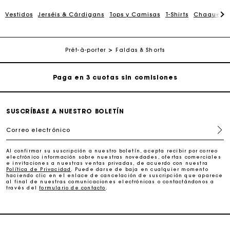
La tarjeta regalo de Maje: la mejor manera de hacer el
regalo perfecto
Vestidos
Jerséis & Cárdigans
Tops y Camisas
T-Shirts
Chaquetas
Entrega a domicilio ofrecida dentro de 2-3 días
Prêt-à-porter
Faldas & Shorts
Paga en 3 cuotas sin comisiones
Cambios & Devoluciones gratuitos
SUSCRÍBASE A NUESTRO BOLETÍN
Seguir mi pedido
Correo electrónico
La tarjeta regalo de Maje: la mejor manera de hacer el
Al confirmar su suscripción a nuestro boletín, acepta recibir por correo
regalo perfecto
electrónico información sobre nuestras novedades, ofertas comerciales
e invitaciones a nuestras ventas privadas, de acuerdo con nuestra
Política de Privacidad
. Puede darse de baja en cualquier momento
haciendo clic en el enlace de cancelación de suscripción que aparece
Entrega a domicilio ofrecida dentro de 2-3 días
al final de nuestras comunicaciones electrónicas o contactándonos a
través del
formulario de contacto
.
Paga en 3 cuotas sin comisiones