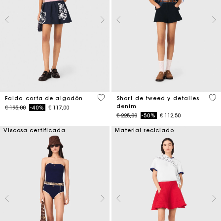
4,2 out of 5 Customer Rating
3,2
Falda corta de algodón
Short de tweed y detalles
denim
Price reduced from
to
€ 195,00
-40%
€ 117,00
Price reduced from
to
€ 225,00
-50%
€ 112,50
Viscosa certificada
Material reciclado