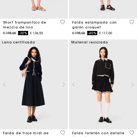
4,6 out of 5 Customer Rating
5 o
Short trampantojo de
Falda estampada con
mezcla de lino
galón croquet
Price reduced from
to
Price reduced from
to
€ 195,00
-30%
€ 136,50
€ 195,00
-40%
€ 117,00
Lana certificada
Material reciclado
4,5 out of 5 Customer Rating
4,7
Falda de traje midi de
Falda tafetán con detalle