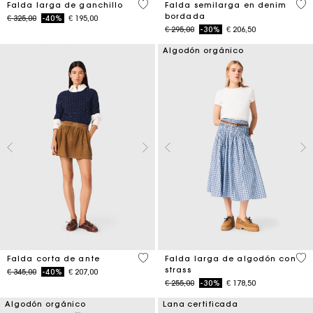
4,6 out of 5 Customer Rating
3,4
Falda larga de ganchillo
Falda semilarga en denim
bordada
Price reduced from
to
€ 325,00
-40%
€ 195,00
Price reduced from
to
€ 295,00
-30%
€ 206,50
Algodón orgánico
3,7 out of 5 Customer Rating
4,5
Falda corta de ante
Falda larga de algodón con
strass
Price reduced from
to
€ 345,00
-40%
€ 207,00
Price reduced from
to
€ 255,00
-30%
€ 178,50
Algodón orgánico
Lana certificada