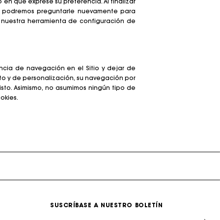
 en que exprese su preferencia. Al finalizar
ia, podremos preguntarle nuevamente para
o nuestra herramienta de configuración de
ncia de navegación en el Sitio y dejar de
to y de personalización, su navegación por
sto. Asimismo, no asumimos ningún tipo de
okies.
erfecto
SUSCRÍBASE A NUESTRO BOLETÍN