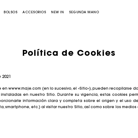
BOLSOS
ACCESORIOS
NEW IN
SEGUNDA MANO
Política de Cookies
e 2021
le en wwww.maje.com (en lo sucesivo, el «Sitio»), pueden recopilarse
s instaladas en nuestro Sitio. Durante su vigencia, estas cookies pe
Bolso Miss M
Bolso Miss M Pouch
orcionarle información clara y completa sobre el origen y el uso d
, smartphone, etc.) al visitar nuestro Sitio, así como sobre los medi