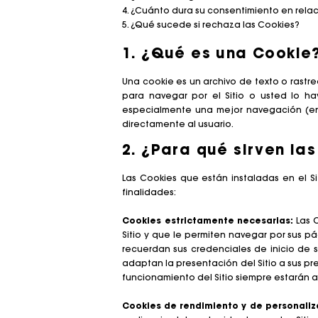
4. ¿Cuánto dura su consentimiento en rela
Vestidos de verano
Cinturones
Ver todo
Abrigos
Monos
5. ¿Qué sucede si rechaza las Cookies?
Vestidos estampados
Bisuteria
ACCESORIOS
T-Shirts
Bolsos
1. ¿Qué es una Cookie
Bolsos & pequeños artículos de cuero
Vestidos de tweed
Pequeños artículos de cuero
DESCUBRIR
Monos
Una cookie es un archivo de texto o rastr
Zapatos
Robes de seconde main
Accesorios de ceremonia
Comprar
Trajes & Sets
para navegar por el Sitio o usted lo hay
NEW
especialmente una mejor navegación (en l
Cinturones
Gafas de sol
Vender
Ver todo
directamente al usuario.
Otros Accesorios
Gorras y Bobs
2. ¿Para qué sirven la
Ver todo
Ver todo
CEREMONIA
Las Cookies que están instaladas en el Si
Inspiración Ceremonia
finalidades:
Todos los looks de ceremonia
Cookies estrictamente necesarias:
Las C
Invitada
Sitio y que le permiten navegar por sus p
recuerdan sus credenciales de inicio de s
Novia
adaptan la presentación del Sitio a sus pre
funcionamiento del Sitio siempre estarán 
SELECCIONES
NEW
New in esta semaña
Cookies de rendimiento y de personaliz