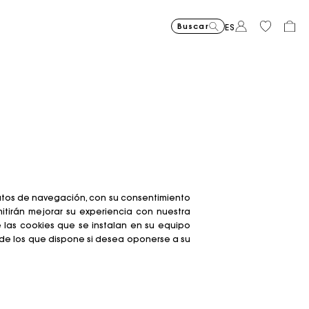
Buscar
ES
Price reduced from
Price reduced fro
Price r
Vestido de mezcla de lino b
€
Vestido largo fluido estamp
€
Cabás Milpli de pi
€
Milpli Gazette de
€
Vestid
€
Vaquer
€
to
to
t
295,00
355,00
395,00
325,00
425,00
215,00
-20%
-50%
-30%
€
€
€
236,00
197,50
297,50
 datos de navegación, con su consentimiento
rmitirán mejorar su experiencia con nuestra
e las cookies que se instalan en su equipo
os de los que dispone si desea oponerse a su