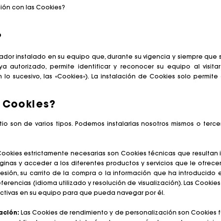
ción con las Cookies?
Bolso M
Bolso Milpli
?
eador instalado en su equipo que, durante su vigencia y siempre que
a autorizado, permite identificar y reconocer su equipo al visitar 
o sucesivo, las «Cookies»). La instalación de Cookies solo permite 
Second H
Zapatos
s Cookies?
Descubri
Descubri
tio son de varios tipos. Podemos instalarlas nosotros mismos o terc
ookies estrictamente necesarias son Cookies técnicas que resultan 
áginas y acceder a los diferentes productos y servicios que le ofrece
esión, su carrito de la compra o la información que ha introducido
ferencias (idioma utilizado y resolución de visualización). Las Cooki
activas en su equipo para que pueda navegar por él.
ación:
Las Cookies de rendimiento y de personalización son Cookies fu