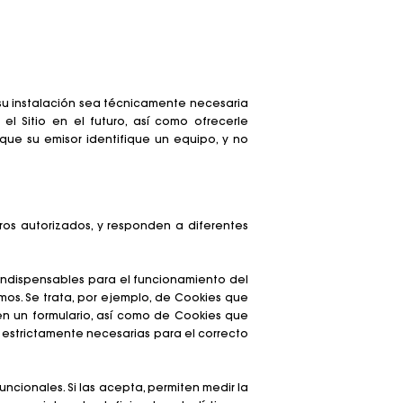
 su instalación sea técnicamente necesaria
el Sitio en el futuro, así como ofrecerle
que su emisor identifique un equipo, y no
and
Summer Suitcase
Bolso Miss M
Vestidos
Nuestro compromiso
Accesorios
r
r
Descubrir
Descubrir
Descubrir
Descubrir
Descubrir
eros autorizados, y responden a diferentes
indispensables para el funcionamiento del
mos. Se trata, por ejemplo, de Cookies que
 en un formulario, así como de Cookies que
es estrictamente necesarias para el correcto
ncionales. Si las acepta, permiten medir la