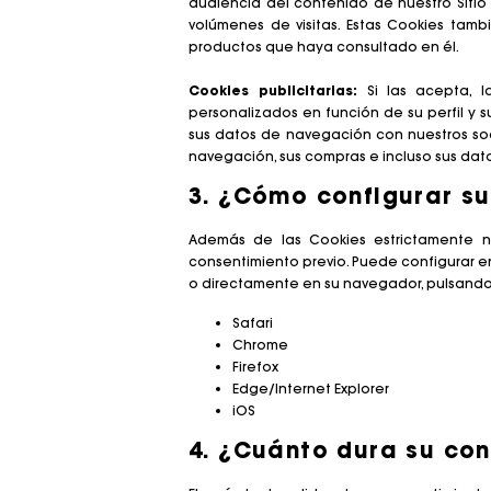
audiencia del contenido de nuestro Sitio 
Maje x Blanca Miró
volúmenes de visitas. Estas Cookies tambi
productos que haya consultado en él.
Cookies publicitarias:
Si las acepta, l
personalizados en función de su perfil y s
sus datos de navegación con nuestros soci
navegación, sus compras e incluso sus dato
3. ¿Cómo configurar s
Además de las Cookies estrictamente ne
consentimiento previo. Puede configurar 
o directamente en su navegador, pulsando 
Safari
Chrome
Firefox
Edge/Internet Explorer
iOS
4. ¿Cuánto dura su con