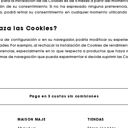
para la instalación de las Cookies es de 6 meses a partir del momento
ación de su consentimiento. Si no ha expresado ninguna preferenc
so, podrá retirar su consentimiento en cualquier momento utilizand
aza las Cookies?
nta de configuración o en su navegador, podría modificar su experie
des. Por ejemplo, al rechazar la instalación de Cookies de rendimien
ferencias, especialmente en lo que respecta a productos que haya vi
emas de navegación que pueda experimentar si decide suprimir las Co
jeta regalo de Maje: la mejor manera de hacer el regalo p
Entrega a domicilio ofrecida dentro de 2-3 días
Paga en 3 cuotas sin comisiones
Cambios & Devoluciones gratuitos
MAISON MAJE
TIENDAS