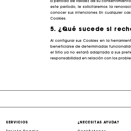
El período de validez de su consentimiento 
este período, le solicitaremos la renov
conocer sus intenciones. En cualquier ca
Cookies.
5. ¿Qué sucede si rech
Al configurar sus Cookies en la herramie
beneficiarse de determinadas funcionalida
el Sitio ya no estará adaptada a sus pre
responsabilidad en relación con los probl
La tar
SERVICIOS
¿NECESITAS AYUDA?