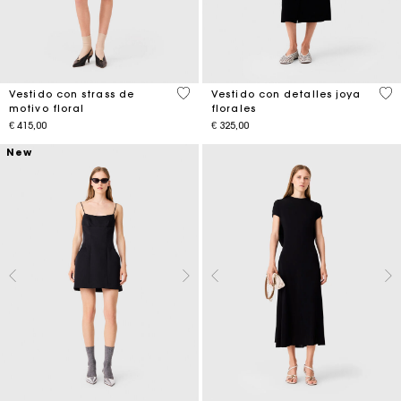
3,2 out of 5 Customer Rating
3,8
Vestido con strass de
Vestido con detalles joya
motivo floral
florales
€ 415,00
€ 325,00
New