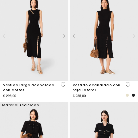
5 out of 5 Customer Rating
3,6 ou
Vestido largo acanalado
Vestido acanalado con
con cortes
raja lateral
€ 295,00
€ 255,00
Material reciclado