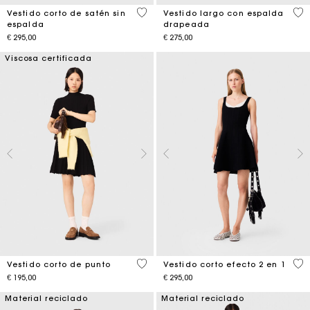
3,5 out of 5 Customer Rating
4,6
Vestido corto de satén sin
Vestido largo con espalda
espalda
drapeada
€ 295,00
€ 275,00
Viscosa certificada
4,9 out of 5 Customer Rating
4,6
Vestido corto de punto
Vestido corto efecto 2 en 1
€ 195,00
€ 295,00
Material reciclado
Material reciclado