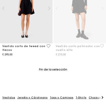
5 out of 5 Customer Rating
3,2
Vestido corto de tweed con
Vestido corto patinador con
flecos
cuello alto
€ 295,00
€ 215,00
Fin de la selección
Vestidos
Jerséis y Cárdigans
Tops y Camisas
T-Shirts
Chaquetas