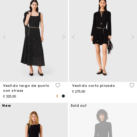
4,7 out of 5 Customer Rating
3,2
Vestido largo de punto
Vestido corto plisado
con strass
€ 275,00
€ 325,00
New
Sold out