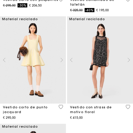
tafetán
Price reduced from
to
€ 295,00
-30%
€ 206,50
Price reduced from
to
€ 325,00
-40%
€ 195,00
Material reciclado
Material reciclado
3,5 out of 5 Customer Rating
3,2
Vestido corto de punto
Vestido con strass de
jacquard
motivo floral
€ 295,00
€ 415,00
Material reciclado