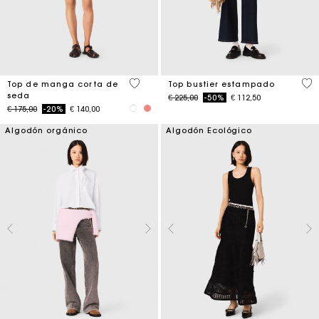
3,6 out of 5 Customer Rating
3,4
Top de manga corta de
Top bustier estampado
seda
Price reduced from
to
€ 225,00
-50%
€ 112,50
Price reduced from
to
€ 175,00
-20%
€ 140,00
Algodón orgánico
Algodón Ecológico