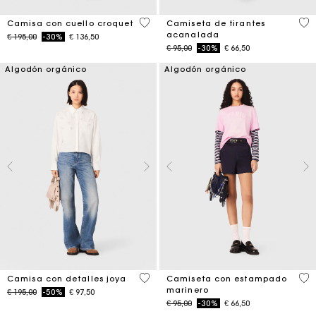
4,1 out of 5 Customer Rating
5 o
Camisa con cuello croquet
Camiseta de tirantes
acanalada
Price reduced from
to
€ 195,00
-30%
€ 136,50
Price reduced from
to
€ 95,00
-30%
€ 66,50
Algodón orgánico
Algodón orgánico
4,5 out of 5 Customer Rating
3,2
Camisa con detalles joya
Camiseta con estampado
marinero
Price reduced from
to
€ 195,00
-50%
€ 97,50
Price reduced from
to
€ 95,00
-30%
€ 66,50