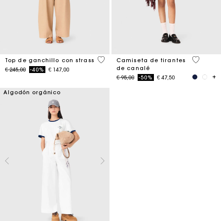
4,4 out of 5 Customer Rating
4,8 out o
Top de ganchillo con strass
Camiseta de tirantes
de canalé
Price reduced from
to
€ 245,00
-40%
€ 147,00
Price reduced from
to
€ 95,00
-50%
€ 47,50
Algodón orgánico