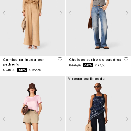
5 out of 5 Customer Rating
4,8
Camisa satinada con
Chaleco sastre de cuadros
pedrería
Price reduced from
to
€ 195,00
-50%
€ 97,50
Price reduced from
to
€ 245,00
-50%
€ 122,50
Viscosa certificada