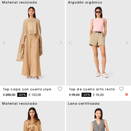
Material reciclado
Algodón orgánico
3,1 out of 5 Customer Rating
4 out 
Top capa con cuello joya
Top de cuello alto recto
Price reduced from
to
Price reduced from
to
€ 255,00
-40%
€ 153,00
€ 95,00
-20%
€ 76,00
Material reciclado
Lana certificada