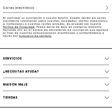
Correo electrónico
Seguir mi pedido
Al confirmar su suscripción a nuestro boletín, acepta recibir por correo
electrónico información sobre nuestras novedades, ofertas comerciales
La tarjeta regalo de Maje: la mejor manera de hacer el
e invitaciones a nuestras ventas privadas, de acuerdo con nuestra
regalo perfecto
Política de Privacidad
. Puede darse de baja en cualquier momento
haciendo clic en el enlace de cancelación de suscripción que aparece
al final de nuestras comunicaciones electrónicas o contactándonos a
través del
formulario de contacto
.
Entrega a domicilio ofrecida dentro de 2-3 días
Paga en 3 cuotas sin comisiones
SERVICIOS
Cambios & Devoluciones gratuitos
¿NECESITAS AYUDA?
Seguir mi pedido
MAISON MAJE
La tarjeta regalo de Maje: la mejor manera de hacer el
regalo perfecto
TIENDAS