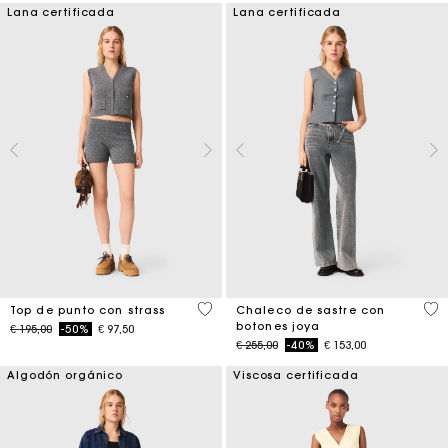
Lana certificada
Lana certificada
4,1 out of 5 Customer Rating
5 o
Top de punto con strass
Chaleco de sastre con
botones joya
Price reduced from
to
€ 195,00
-50%
€ 97,50
Price reduced from
to
€ 255,00
-40%
€ 153,00
Algodón orgánico
Viscosa certificada