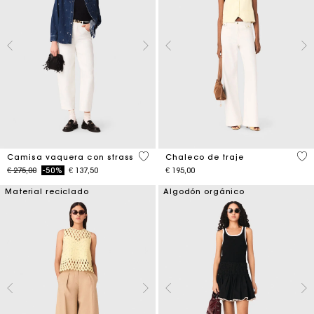
4,7 out of 5 Customer Rating
3,9
Camisa vaquera con strass
Chaleco de traje
Price reduced from
to
€ 275,00
-50%
€ 137,50
€ 195,00
Material reciclado
Algodón orgánico