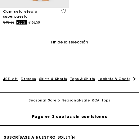
3,2 out of 5 Customer Rating
Camiseta efecto
superpuesto
Price reduced from
to
€ 95,00
-30%
€ 66,50
Fin de la selección
40% off
Dresses
Skirts & Shorts
Tops & Shirts
Jackets & Coats
Pa
La tarjeta regalo de Maje: la mejor manera de hacer el
regalo perfecto
Entrega a domicilio ofrecida dentro de 2-3 días
Seasonal Sale
Seasonal-Sale_ROA_Tops
Paga en 3 cuotas sin comisiones
Cambios & Devoluciones gratuitos
SUSCRÍBASE A NUESTRO BOLETÍN