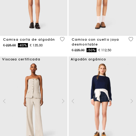
5 out of 5 Customer Rating
3,5
Camisa corta de algodón
Camisa con cuello joya
desmontable
Price reduced from
to
€ 225,00
-40%
€ 135,00
Price reduced from
to
€ 225,00
-50%
€ 112,50
Viscosa certificada
Algodón orgánico