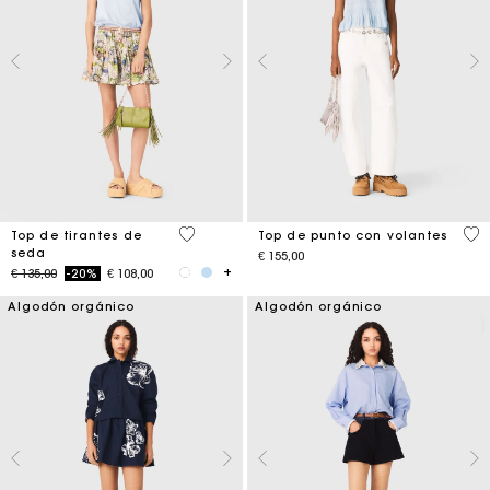
5 out of 5 Customer Rating
4,1
Top de tirantes de
Top de punto con volantes
seda
€ 155,00
Price reduced from
to
€ 135,00
-20%
€ 108,00
Algodón orgánico
Algodón orgánico