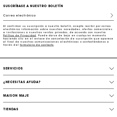
Cambios & Devoluciones gratuitos
SUSCRÍBASE A NUESTRO BOLETÍN
Correo electrónico
Seguir mi pedido
Al confirmar su suscripción a nuestro boletín, acepta recibir por correo
electrónico información sobre nuestras novedades, ofertas comerciales
La tarjeta regalo de Maje: la mejor manera de hacer el
e invitaciones a nuestras ventas privadas, de acuerdo con nuestra
regalo perfecto
Política de Privacidad
. Puede darse de baja en cualquier momento
haciendo clic en el enlace de cancelación de suscripción que aparece
al final de nuestras comunicaciones electrónicas o contactándonos a
través del
formulario de contacto
.
Entrega a domicilio ofrecida dentro de 2-3 días
Paga en 3 cuotas sin comisiones
SERVICIOS
Cambios & Devoluciones gratuitos
¿NECESITAS AYUDA?
Seguir mi pedido
MAISON MAJE
La tarjeta regalo de Maje: la mejor manera de hacer el
regalo perfecto
TIENDAS