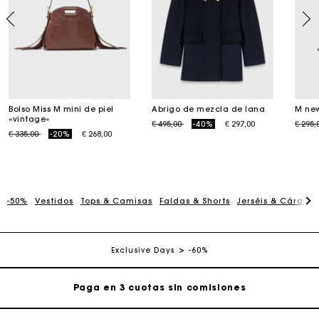
Bolso Miss M mini de piel
Abrigo de mezcla de lana
M new
«vintage»
Price reduced from
to
Price
€ 495,00
-40%
€ 297,00
€ 295,
Price reduced from
to
€ 335,00
-20%
€ 268,00
-50%
Vestidos
Tops & Camisas
Faldas & Shorts
Jerséis & Cárdig
La tarjeta regalo de Maje: la mejor manera de hacer el
regalo perfecto
Entrega a domicilio ofrecida dentro de 2-3 días
Exclusive Days
-60%
Paga en 3 cuotas sin comisiones