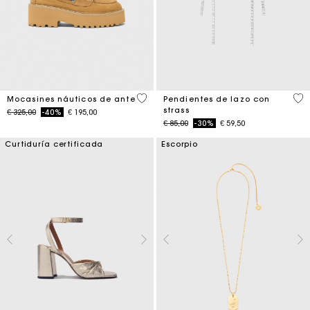
5 out of 5 Customer Rating
5 o
Mocasines náuticos de ante
Pendientes de lazo con
strass
Price reduced from
to
€ 325,00
-40%
€ 195,00
Price reduced from
to
€ 85,00
-30%
€ 59,50
Curtiduría certificada
Escorpio