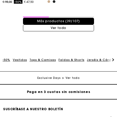
Price reduced from
to
€ 95,00
-50%
€ 47,50
39 / 107 productos
Más productos (39/107)
Ver todo
La tarjeta regalo de Maje: la mejor manera de hacer el
regalo perfecto
-50%
Vestidos
Tops & Camisas
Faldas & Shorts
Jerséis & Cárdig
Entrega a domicilio ofrecida dentro de 2-3 días
Exclusive Days
Ver todo
Paga en 3 cuotas sin comisiones
Cambios & Devoluciones gratuitos
SUSCRÍBASE A NUESTRO BOLETÍN
Seguir mi pedido