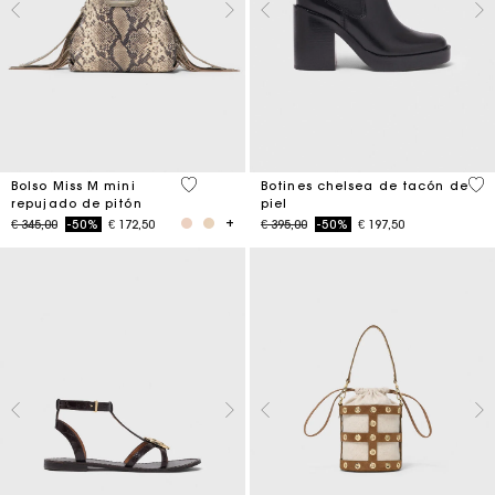
3,5 out of 5 Customer Rating
4,4
Bolso Miss M mini
Botines chelsea de tacón de
repujado de pitón
piel
Price reduced from
to
Price reduced from
to
€ 345,00
-50%
€ 172,50
€ 395,00
-50%
€ 197,50