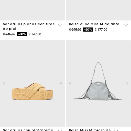
3,9 out of 5 Customer Rating
5 o
Sandalias planas con tiras
Bolso cubo Miss M de ante
de piel
Price reduced from
to
€ 295,00
-40%
€ 177,00
Price reduced from
to
€ 245,00
-40%
€ 147,00
3,8 out of 5 Customer Rating
5 out of 
Sandalias con plataforma
Bolso Miss M micro de