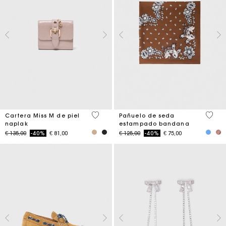
4,2 out of 5 Customer Rating
3,7 ou
Cartera Miss M de piel
Pañuelo de seda
naplak
estampado bandana
Price reduced from
to
Price reduced from
to
€ 135,00
-40%
€ 81,00
€ 125,00
-40%
€ 75,00