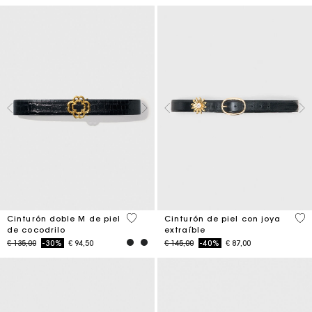
5 out of 5 Customer Rating
4,5
Cinturón doble M de piel
Cinturón de piel con joya
de cocodrilo
extraíble
Price reduced from
to
Price reduced from
to
€ 135,00
-30%
€ 94,50
€ 145,00
-40%
€ 87,00