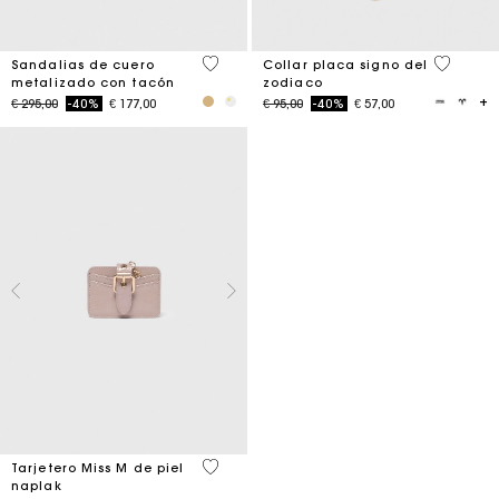
4,9 out of 5 Customer Rating
4,3 out o
Sandalias de cuero
Collar placa signo del
metalizado con tacón
zodiaco
Price reduced from
to
Price reduced from
to
€ 295,00
-40%
€ 177,00
€ 95,00
-40%
€ 57,00
5 out of 5 Customer Rating
Tarjetero Miss M de piel
naplak