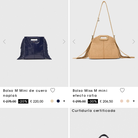
4,1 out of 5 Customer Rating
4,5 out o
Bolso M Mini de cuero
Bolso Miss M mini
naplak
efecto rafia
Price reduced from
to
Price reduced from
to
€ 275,00
-20%
€ 220,00
€ 295,00
-30%
€ 206,50
Curtiduría certificada