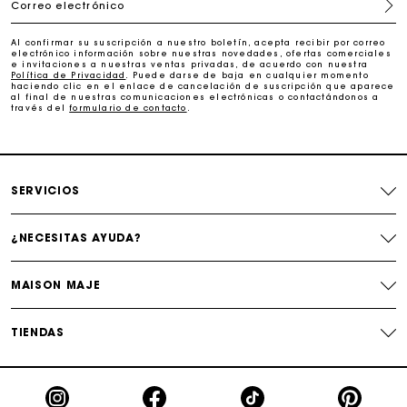
Correo electrónico
La tarjeta regalo de Maje: la mejor manera de hacer el
Al confirmar su suscripción a nuestro boletín, acepta recibir por correo
regalo perfecto
electrónico información sobre nuestras novedades, ofertas comerciales
e invitaciones a nuestras ventas privadas, de acuerdo con nuestra
Política de Privacidad
. Puede darse de baja en cualquier momento
haciendo clic en el enlace de cancelación de suscripción que aparece
Entrega a domicilio ofrecida dentro de 2-3 días
al final de nuestras comunicaciones electrónicas o contactándonos a
través del
formulario de contacto
.
Paga en 3 cuotas sin comisiones
SERVICIOS
Cambios & Devoluciones gratuitos
¿NECESITAS AYUDA?
Seguir mi pedido
MAISON MAJE
La tarjeta regalo de Maje: la mejor manera de hacer el
regalo perfecto
TIENDAS