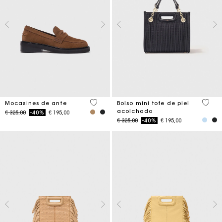
3,7 out of 5 Customer Rating
5 out 
Mocasines de ante
Bolso mini tote de piel
acolchado
Price reduced from
to
€ 325,00
-40%
€ 195,00
Price reduced from
to
€ 325,00
-40%
€ 195,00