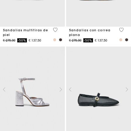
4,3 out of 5 Customer Rating
5 out 
Sandalias multitiras de
Sandalias con correa
piel
plana
Price reduced from
to
Price reduced from
to
€ 275,00
-50%
€ 137,50
€ 275,00
-50%
€ 137,50