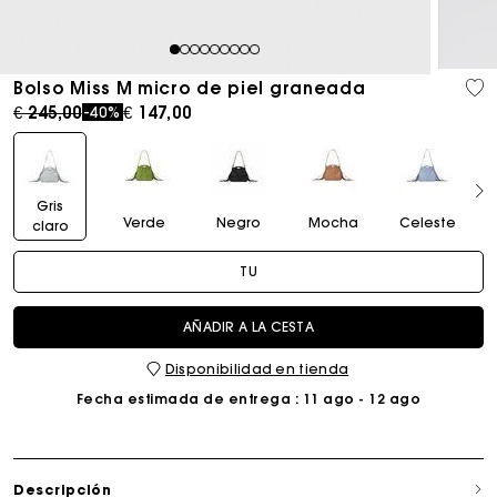
1
2
3
4
5
6
7
8
9
Bolso Miss M micro de piel graneada
Price reduced from
to
€ 245,00
€ 147,00
-40%
Gris
Verde
Negro
Mocha
Celeste
claro
TU
AÑADIR A LA CESTA
Disponibilidad en tienda
Fecha estimada de entrega
: 11 ago - 12 ago
Descripción