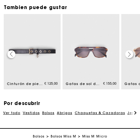
Tambien puede gustar
La tarjeta regalo de Maje: la mejor manera de hacer el
regalo perfecto
€ 125,00
€ 155,00
Cinturón de piel con hebilla Miss M
Gafas de sol de piloto
Entrega a domicilio ofrecida dentro de 2-3 días
Por descubrir
Paga en 3 cuotas sin comisiones
Ver todo
Vestidos
Bolsos
Abrigos
Chaquetas & Cazadoras
Jersé
Cambios & Devoluciones gratuitos
Bolsos
Bolsos Miss M
Miss M Micro
Seguir mi pedido