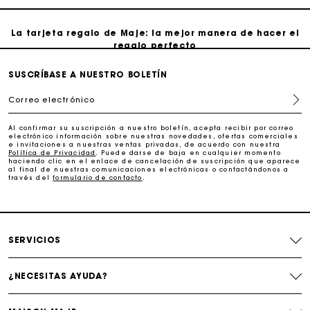
La tarjeta regalo de Maje: la mejor manera de hacer el
regalo perfecto
Entrega a domicilio ofrecida dentro de 2-3 días
SUSCRÍBASE A NUESTRO BOLETÍN
Correo electrónico
Paga en 3 cuotas sin comisiones
Al confirmar su suscripción a nuestro boletín, acepta recibir por correo
electrónico información sobre nuestras novedades, ofertas comerciales
e invitaciones a nuestras ventas privadas, de acuerdo con nuestra
Cambios & Devoluciones gratuitos
Política de Privacidad
. Puede darse de baja en cualquier momento
haciendo clic en el enlace de cancelación de suscripción que aparece
al final de nuestras comunicaciones electrónicas o contactándonos a
través del
formulario de contacto
.
Seguir mi pedido
La tarjeta regalo de Maje: la mejor manera de hacer el
regalo perfecto
SERVICIOS
¿NECESITAS AYUDA?