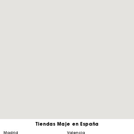
Tiendas Maje en España
madrid
valencia
La tarjeta regalo de Maje: la mejor manera de hacer el