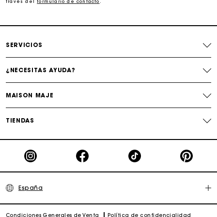
través del
formulario de contacto
.
Entrega a domicilio ofrecida dentro de 2-3 días
Paga en 3 cuotas sin comisiones
SERVICIOS
Cambios & Devoluciones gratuitos
¿NECESITAS AYUDA?
Seguir mi pedido
MAISON MAJE
La tarjeta regalo de Maje: la mejor manera de hacer el
regalo perfecto
TIENDAS
España
Condiciones Generales de Venta
Política de confidencialidad