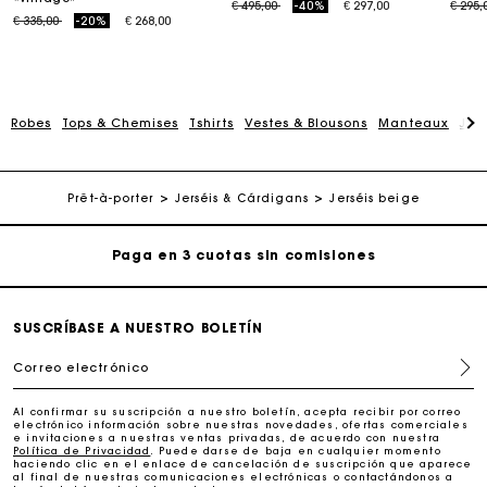
Price reduced from
to
Price
€ 495,00
-40%
€ 297,00
€ 295,
Price reduced from
to
€ 335,00
-20%
€ 268,00
Robes
Tops & Chemises
Tshirts
Vestes & Blousons
Manteaux
Jup
La tarjeta regalo de Maje: la mejor manera de hacer el
regalo perfecto
Entrega a domicilio ofrecida dentro de 2-3 días
Prêt-à-porter
Jerséis & Cárdigans
Jerséis beige
Paga en 3 cuotas sin comisiones
Cambios & Devoluciones gratuitos
SUSCRÍBASE A NUESTRO BOLETÍN
Correo electrónico
Seguir mi pedido
Al confirmar su suscripción a nuestro boletín, acepta recibir por correo
electrónico información sobre nuestras novedades, ofertas comerciales
La tarjeta regalo de Maje: la mejor manera de hacer el
e invitaciones a nuestras ventas privadas, de acuerdo con nuestra
regalo perfecto
Política de Privacidad
. Puede darse de baja en cualquier momento
haciendo clic en el enlace de cancelación de suscripción que aparece
al final de nuestras comunicaciones electrónicas o contactándonos a