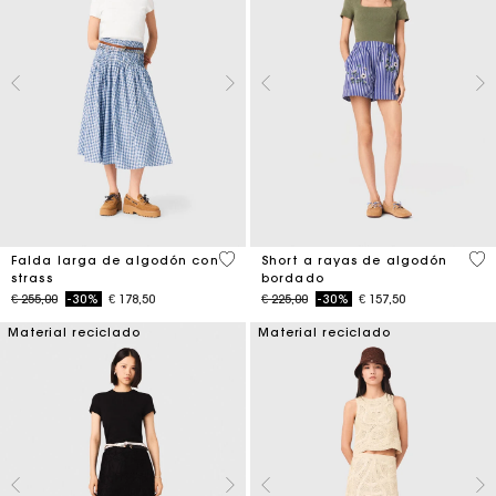
4,5 out of 5 Customer Rating
5 o
Falda larga de algodón con
Short a rayas de algodón
strass
bordado
Price reduced from
to
Price reduced from
to
€ 255,00
-30%
€ 178,50
€ 225,00
-30%
€ 157,50
Material reciclado
Material reciclado