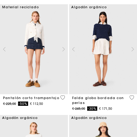
Material reciclado
Algodón orgánico
3,7 out of 5 Customer Rating
5 o
Pantalón corto trampantojo
Falda globo bordada con
perlas
Price reduced from
to
€ 225,00
-50%
€ 112,50
Price reduced from
to
€ 245,00
-30%
€ 171,50
Algodón orgánico
Algodón orgánico