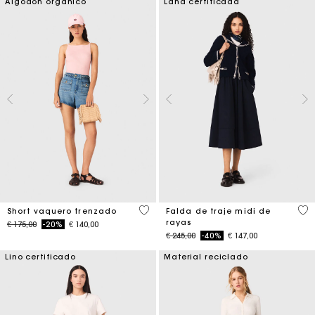
Algodón orgánico
Lana certificada
4,9 out of 5 Customer Rating
4,5
Short vaquero trenzado
Falda de traje midi de
rayas
Price reduced from
to
€ 175,00
-20%
€ 140,00
Price reduced from
to
€ 245,00
-40%
€ 147,00
Lino certificado
Material reciclado