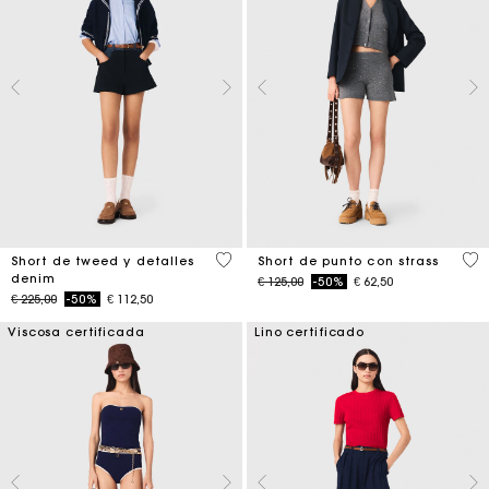
3,2 out of 5 Customer Rating
5 o
Short de tweed y detalles
Short de punto con strass
denim
Price reduced from
to
€ 125,00
-50%
€ 62,50
Price reduced from
to
€ 225,00
-50%
€ 112,50
Viscosa certificada
Lino certificado