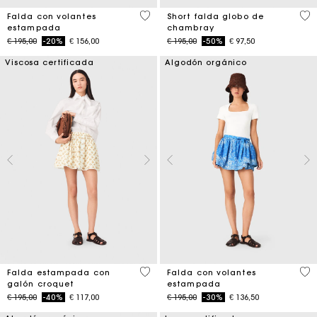
4,8 out of 5 Customer Rating
5 o
Falda con volantes
Short falda globo de
estampada
chambray
Price reduced from
to
Price reduced from
to
€ 195,00
-20%
€ 156,00
€ 195,00
-50%
€ 97,50
Viscosa certificada
Algodón orgánico
5 out of 5 Customer Rating
3,7
Falda estampada con
Falda con volantes
galón croquet
estampada
Price reduced from
to
Price reduced from
to
€ 195,00
-40%
€ 117,00
€ 195,00
-30%
€ 136,50