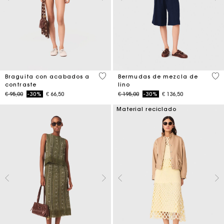
5 out of 5 Customer Rating
5 o
Braguita con acabados a
Bermudas de mezcla de
contraste
lino
Price reduced from
to
Price reduced from
to
€ 95,00
-30%
€ 66,50
€ 195,00
-30%
€ 136,50
Material reciclado