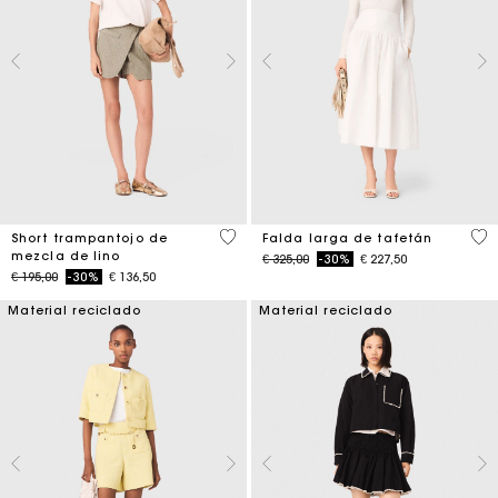
4,6 out of 5 Customer Rating
4,9
Short trampantojo de
Falda larga de tafetán
mezcla de lino
Price reduced from
to
€ 325,00
-30%
€ 227,50
Price reduced from
to
€ 195,00
-30%
€ 136,50
Material reciclado
Material reciclado