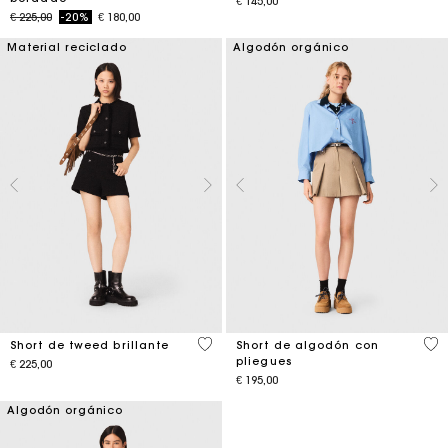
€ 145,00
Price reduced from
to
€ 225,00
-20%
€ 180,00
Material reciclado
Algodón orgánico
4,5 out of 5 Customer Rating
4,1
Short de tweed brillante
Short de algodón con
pliegues
€ 225,00
€ 195,00
Algodón orgánico