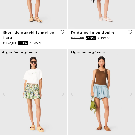
5 out of 5 Customer Rating
4,5
Short de ganchillo motivo
Falda corta en denim
floral
Price reduced from
to
€ 175,00
-30%
€ 122,50
Price reduced from
to
€ 195,00
-30%
€ 136,50
Algodón orgánico
Algodón orgánico