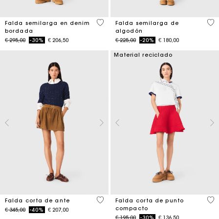
3,4 out of 5 Customer Rating
5 o
Falda semilarga en denim
Falda semilarga de
bordada
algodón
Price reduced from
to
Price reduced from
to
€ 295,00
-30%
€ 206,50
€ 225,00
-20%
€ 180,00
Material reciclado
3,7 out of 5 Customer Rating
3,3
Falda corta de ante
Falda corta de punto
compacto
Price reduced from
to
€ 345,00
-40%
€ 207,00
Price reduced from
to
€ 195,00
-30%
€ 136,50