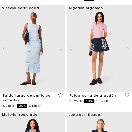
Viscosa certificada
Algodón orgánico
4,1 out of 5 Customer Rating
4,2
Falda larga de punto con
Falda corta de algodón
volantes
Price reduced from
to
€ 195,00
-40%
€ 117,00
Price reduced from
to
€ 215,00
-30%
€ 150,50
Material reciclado
Lana certificada