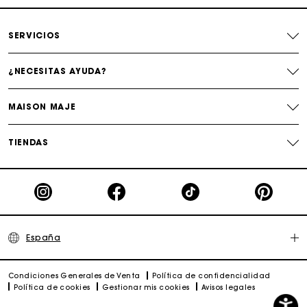
SERVICIOS
Cambios & Devoluciones gratuitos
¿NECESITAS AYUDA?
Seguir mi pedido
MAISON MAJE
La tarjeta regalo de Maje: la mejor manera de hacer el
regalo perfecto
TIENDAS
España
Condiciones Generales de Venta
Política de confidencialidad
Política de cookies
Gestionar mis cookies
Avisos legales