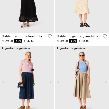
5 out of 5 Customer Rating
4,6
Falda de malla bordada
Falda larga de ganchillo
Price reduced from
to
Price reduced from
to
€ 295,00
-50%
€ 147,50
€ 325,00
-40%
€ 195,00
Algodón orgánico
Algodón orgánico