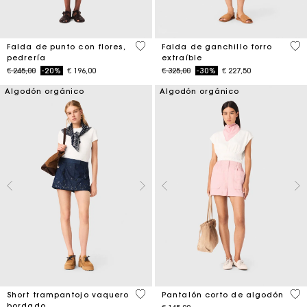
4,2 out of 5 Customer Rating
5 o
Falda de punto con flores,
Falda de ganchillo forro
pedrería
extraíble
Price reduced from
to
Price reduced from
to
€ 245,00
-20%
€ 196,00
€ 325,00
-30%
€ 227,50
Algodón orgánico
Algodón orgánico
4,2 out of 5 Customer Rating
3,3
Short trampantojo vaquero
Pantalón corto de algodón
bordado