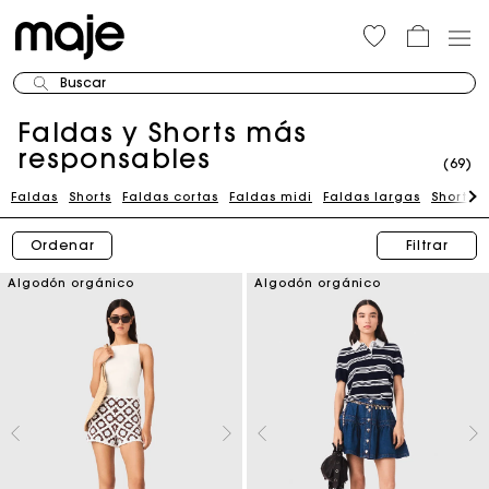
Buscar
Faldas y Shorts más
responsables
(69)
Faldas
Shorts
Faldas cortas
Faldas midi
Faldas largas
Shorts 
Ordenar
Filtrar
Algodón orgánico
Algodón orgánico