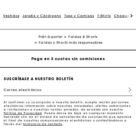
La tarjeta regalo de Maje: la mejor manera de hacer el
Vestidos
Jerséis y Cárdigans
Tops y Camisas
T-Shirts
Chaquetas
regalo perfecto
Entrega a domicilio ofrecida dentro de 2-3 días
Prêt-à-porter
Faldas & Shorts
Faldas y Shorts más responsables
Paga en 3 cuotas sin comisiones
Cambios & Devoluciones gratuitos
SUSCRÍBASE A NUESTRO BOLETÍN
Seguir mi pedido
Correo electrónico
La tarjeta regalo de Maje: la mejor manera de hacer el
Al confirmar su suscripción a nuestro boletín, acepta recibir por correo
regalo perfecto
electrónico información sobre nuestras novedades, ofertas comerciales
e invitaciones a nuestras ventas privadas, de acuerdo con nuestra
Política de Privacidad
. Puede darse de baja en cualquier momento
haciendo clic en el enlace de cancelación de suscripción que aparece
Entrega a domicilio ofrecida dentro de 2-3 días
al final de nuestras comunicaciones electrónicas o contactándonos a
través del
formulario de contacto
.
Paga en 3 cuotas sin comisiones