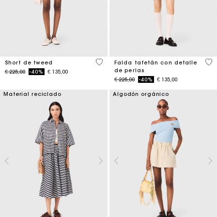
4 out of 5 Customer Rating
4,7
Short de tweed
Falda tafetán con detalle
de perlas
Price reduced from
to
€ 225,00
-40%
€ 135,00
Price reduced from
to
€ 225,00
-40%
€ 135,00
Material reciclado
Algodón orgánico