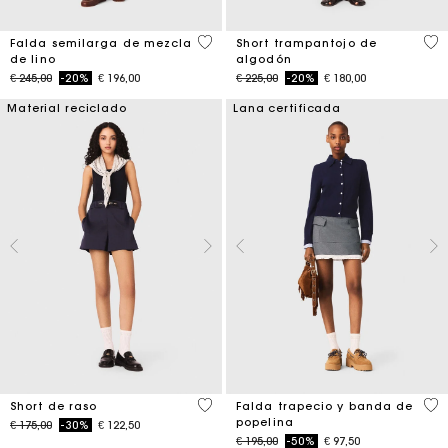
5 out of 5 Customer Rating
5 o
Falda semilarga de mezcla
Short trampantojo de
de lino
algodón
Price reduced from
to
Price reduced from
to
€ 245,00
-20%
€ 196,00
€ 225,00
-20%
€ 180,00
Material reciclado
Lana certificada
5 out of 5 Customer Rating
3,3
Short de raso
Falda trapecio y banda de
popelina
Price reduced from
to
€ 175,00
-30%
€ 122,50
Price reduced from
to
€ 195,00
-50%
€ 97,50