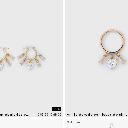
-20%
Price reduced from
to
Aros dorados con abalorios estrás
€ 85,00
€ 68,00
Anillo dorado con joyas de strass
tomer Rating
5 out of 5 Customer Rating
Sold out