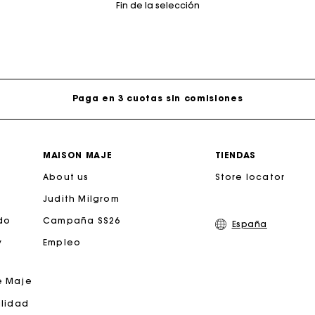
Fin de la selección
jeta regalo de Maje: la mejor manera de hacer el regalo p
Entrega a domicilio ofrecida dentro de 2-3 días
Paga en 3 cuotas sin comisiones
Cambios & Devoluciones gratuitos
MAISON MAJE
TIENDAS
About us
Seguir mi pedido
Store locator
Judith Milgrom
jeta regalo de Maje: la mejor manera de hacer el regalo p
do
Campaña SS26
España
y
Empleo
Entrega a domicilio ofrecida dentro de 2-3 días
e Maje
Paga en 3 cuotas sin comisiones
ilidad