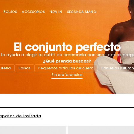
BOLSOS
ACCESORIOS
NEW IN
SEGUNDA MANO
El conjunto perfecto
te ayuda a elegir tu outfit de ceremonia con unas pocas preg
¿Qué prenda buscas?
uteria
Bolsos
Pequeños artículos de cuero
Pañuelos y Bufa
Bolso Miss M
Bolso Miss M Pouch
apatos de invitada