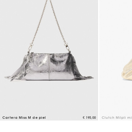
Cartera Miss M de piel
€ 195,00
Clutch Milpli m
4,1 out of 5 Customer Rating
4 out of 5 Custo