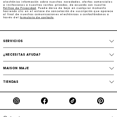
electrónico información sobre nuestras novedades, ofertas comerciales
e invitaciones a nuestras ventas privadas, de acuerdo con nuestra
Cambios & Devoluciones gratuitos
Política de Privacidad
. Puede darse de baja en cualquier momento
haciendo clic en el enlace de cancelación de suscripción que aparece
al final de nuestras comunicaciones electrónicas o contactándonos a
través del
formulario de contacto
.
Seguir mi pedido
La tarjeta regalo de Maje: la mejor manera de hacer el
regalo perfecto
SERVICIOS
¿NECESITAS AYUDA?
MAISON MAJE
TIENDAS