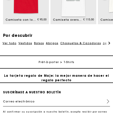
La tarjeta regalo de Maje: la mejor manera de hacer el
regalo perfecto
€ 95,00
€ 115,00
Camiseta con logo bordado
Camiseta oversize con estampado
Entrega a domicilio ofrecida dentro de 2-3 días
Paga en 3 cuotas sin comisiones
Por descubrir
Ver todo
Vestidos
Bolsos
Abrigos
Chaquetas & Cazadoras
Jersé
Cambios & Devoluciones gratuitos
Prêt-à-porter
T-Shirts
Seguir mi pedido
La tarjeta regalo de Maje: la mejor manera de hacer el
regalo perfecto
Entrega a domicilio ofrecida dentro de 2-3 días
SUSCRÍBASE A NUESTRO BOLETÍN
Correo electrónico
Paga en 3 cuotas sin comisiones
Al confirmar su suscripción a nuestro boletín, acepta recibir por correo