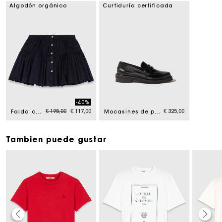
Algodón orgánico
Curtiduría certificada
-40%
Price reduced from
to
€ 195,00
€ 117,00
€ 325,00
Falda corta con cintura elástica
Mocasines de piel
Tambien puede gustar