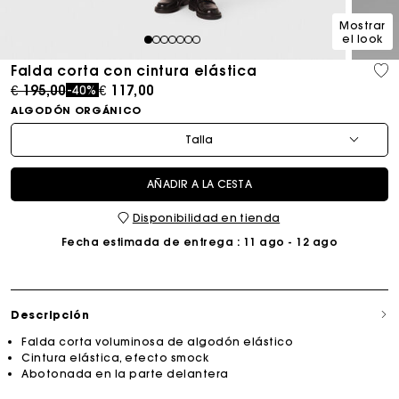
Mostrar
el look
1
2
3
4
5
6
7
Falda corta con cintura elástica
Price reduced from
to
€ 195,00
€ 117,00
-40%
ALGODÓN ORGÁNICO
Talla
AÑADIR A LA CESTA
Disponibilidad en tienda
Fecha estimada de entrega
: 11 ago - 12 ago
Descripción
Falda corta voluminosa de algodón elástico
Cintura elástica, efecto smock
Abotonada en la parte delantera