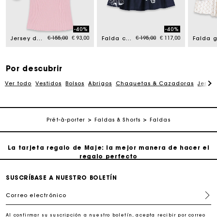
La tarjeta regalo de Maje: la mejor manera de hacer el
regalo perfecto
-40%
-40%
om
Price reduced from
to
Price reduced from
to
€ 155,00
€ 93,00
€ 195,00
€ 117,00
Jersey de canalé cuello polo
Falda corta de algodón
Entrega a domicilio ofrecida dentro de 2-3 días
Paga en 3 cuotas sin comisiones
Por descubrir
Ver todo
Vestidos
Bolsos
Abrigos
Chaquetas & Cazadoras
Jersé
Cambios & Devoluciones gratuitos
Prêt-à-porter
Faldas & Shorts
Faldas
Seguir mi pedido
La tarjeta regalo de Maje: la mejor manera de hacer el
regalo perfecto
Entrega a domicilio ofrecida dentro de 2-3 días
SUSCRÍBASE A NUESTRO BOLETÍN
Correo electrónico
Paga en 3 cuotas sin comisiones
Al confirmar su suscripción a nuestro boletín, acepta recibir por correo