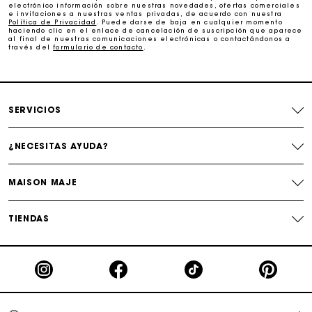
electrónico información sobre nuestras novedades, ofertas comerciales
e invitaciones a nuestras ventas privadas, de acuerdo con nuestra
Cambios & Devoluciones gratuitos
Política de Privacidad
. Puede darse de baja en cualquier momento
haciendo clic en el enlace de cancelación de suscripción que aparece
al final de nuestras comunicaciones electrónicas o contactándonos a
través del
formulario de contacto
.
Seguir mi pedido
La tarjeta regalo de Maje: la mejor manera de hacer el
regalo perfecto
SERVICIOS
¿NECESITAS AYUDA?
MAISON MAJE
TIENDAS