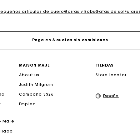
jeta regalo de Maje: la mejor manera de hacer el regalo p
Pequeños artículos de cuero
Gorras y Bobs
Gafas de sol
Fulare
Entrega a domicilio ofrecida dentro de 2-3 días
Paga en 3 cuotas sin comisiones
Cambios & Devoluciones gratuitos
MAISON MAJE
TIENDAS
About us
Seguir mi pedido
Store locator
Judith Milgrom
jeta regalo de Maje: la mejor manera de hacer el regalo p
do
Campaña SS26
España
y
Empleo
Entrega a domicilio ofrecida dentro de 2-3 días
e Maje
Paga en 3 cuotas sin comisiones
ilidad