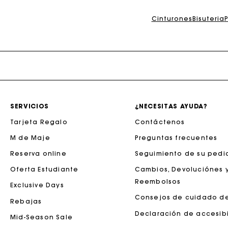
Maje x Blanca Miró
La tar
Cinturones
Bisuteria
SERVICIOS
¿NECESITAS AYUDA?
Tarjeta Regalo
Contáctenos
M de Maje
Preguntas frecuentes
La tar
Reserva online
Seguimiento de su pedi
Oferta Estudiante
Cambios, Devoluciónes 
Reembolsos
Exclusive Days
Consejos de cuidado d
Rebajas
Declaración de accesib
Mid-Season Sale