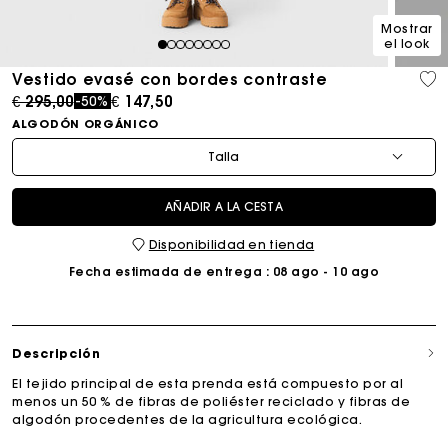
Mostrar
el look
1
2
3
4
5
6
7
8
Vestido evasé con bordes contraste
Price reduced from
to
€ 295,00
€ 147,50
-50%
ALGODÓN ORGÁNICO
Talla
AÑADIR A LA CESTA
Disponibilidad en tienda
Fecha estimada de entrega
: 08 ago - 10 ago
Descripción
El tejido principal de esta prenda está compuesto por al
menos un 50 % de fibras de poliéster reciclado y fibras de
algodón procedentes de la agricultura ecológica.