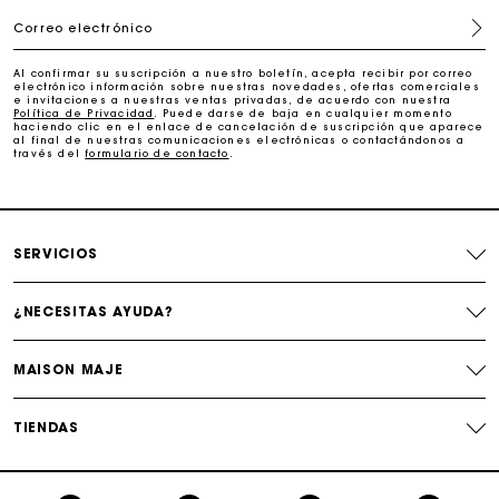
Correo electrónico
Paga en 3 cuotas sin comisiones
Al confirmar su suscripción a nuestro boletín, acepta recibir por correo
electrónico información sobre nuestras novedades, ofertas comerciales
e invitaciones a nuestras ventas privadas, de acuerdo con nuestra
Cambios & Devoluciones gratuitos
Política de Privacidad
. Puede darse de baja en cualquier momento
haciendo clic en el enlace de cancelación de suscripción que aparece
al final de nuestras comunicaciones electrónicas o contactándonos a
través del
formulario de contacto
.
Seguir mi pedido
La tarjeta regalo de Maje: la mejor manera de hacer el
regalo perfecto
SERVICIOS
¿NECESITAS AYUDA?
MAISON MAJE
TIENDAS