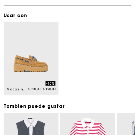
Usar con
-40%
Price reduced from
to
€ 325,00
€ 195,00
Mocasines náuticos de ante
Tambien puede gustar