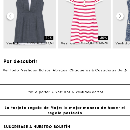
La tarjeta regalo de Maje: la mejor manera de hacer el
regalo perfecto
-50%
-30%
rom
Price reduced from
to
Price reduced from
to
€ 295,00
€ 147,50
€ 195,00
€ 136,50
Vestido sastre trampantojo
Vestido polo a rayas
Entrega a domicilio ofrecida dentro de 2-3 días
Paga en 3 cuotas sin comisiones
Por descubrir
Ver todo
Vestidos
Bolsos
Abrigos
Chaquetas & Cazadoras
Jersé
Cambios & Devoluciones gratuitos
Prêt-à-porter
Vestidos
Vestidos cortos
Seguir mi pedido
La tarjeta regalo de Maje: la mejor manera de hacer el
regalo perfecto
Entrega a domicilio ofrecida dentro de 2-3 días
SUSCRÍBASE A NUESTRO BOLETÍN