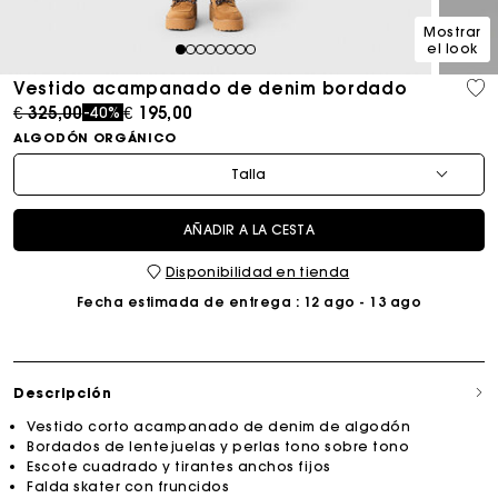
Mostrar
el look
1
2
3
4
5
6
7
8
Vestido acampanado de denim bordado
Price reduced from
to
€ 325,00
€ 195,00
-40%
ALGODÓN ORGÁNICO
Talla
AÑADIR A LA CESTA
Disponibilidad en tienda
Fecha estimada de entrega
: 12 ago - 13 ago
Descripción
Vestido corto acampanado de denim de algodón
Bordados de lentejuelas y perlas tono sobre tono
Escote cuadrado y tirantes anchos fijos
Falda skater con fruncidos