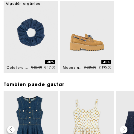
Algodón orgánico
-30%
-40%
Price reduced from
to
Price reduced from
to
€ 25,00
€ 17,50
€ 325,00
€ 195,00
Coletero vaquero
Mocasines náuticos de ante
Tambien puede gustar