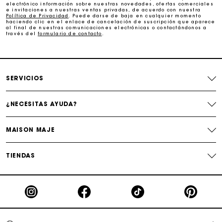
electrónico información sobre nuestras novedades, ofertas comerciales
e invitaciones a nuestras ventas privadas, de acuerdo con nuestra
Cambios & Devoluciones gratuitos
Política de Privacidad
. Puede darse de baja en cualquier momento
haciendo clic en el enlace de cancelación de suscripción que aparece
al final de nuestras comunicaciones electrónicas o contactándonos a
través del
formulario de contacto
.
Seguir mi pedido
La tarjeta regalo de Maje: la mejor manera de hacer el
regalo perfecto
SERVICIOS
¿NECESITAS AYUDA?
MAISON MAJE
TIENDAS