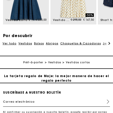
La tarjeta regalo de Maje: la mejor manera de hacer el
regalo perfecto
-50%
om
Price reduced from
to
€ 255,00
€ 295,00
€ 147,50
Vestido corto vaquero acampanado
Vestido corto acampanado estampado
Short 
Entrega a domicilio ofrecida dentro de 2-3 días
Paga en 3 cuotas sin comisiones
Por descubrir
Ver todo
Vestidos
Bolsos
Abrigos
Chaquetas & Cazadoras
Jersé
Cambios & Devoluciones gratuitos
Prêt-à-porter
Vestidos
Vestidos cortos
Seguir mi pedido
La tarjeta regalo de Maje: la mejor manera de hacer el
regalo perfecto
Entrega a domicilio ofrecida dentro de 2-3 días
SUSCRÍBASE A NUESTRO BOLETÍN
Correo electrónico
Paga en 3 cuotas sin comisiones
Al confirmar su suscripción a nuestro boletín, acepta recibir por correo