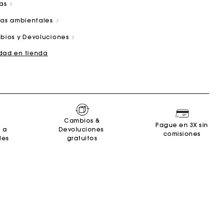
las
cas ambientales
bios y Devoluciones
idad en tienda
and
Summer Suitcase
Bolso Miss M
Vestidos
Nuestro compromiso
Accesorios
r
r
Descubrir
Descubrir
Descubrir
Descubrir
Descubrir
Cambios &
Pague en 3X sin
2 a
Devoluciones
comisiones
les
gratuitos