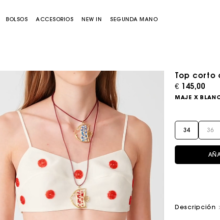
BOLSOS
ACCESORIOS
NEW IN
SEGUNDA MANO
Top corto 
€ 145,00
MAJE X BLAN
34
36
AÑA
Bolso Miss M
Bolso Miss M Pouch
Descripción