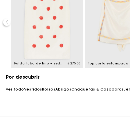
45,00
Falda tubo de lino y seda bordada
€ 275,00
Por descubrir
Ver todo
Vestidos
Bolsos
Abrigos
Chaquetas & Cazadoras
Je
La tar