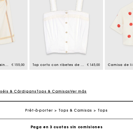
Top corto estampado sin espalda
€ 155,00
Top corto con ribetes de encaje
€ 145,00
rséis & Cárdigans
Tops & Camisas
Ver más
jeta regalo de Maje: la mejor manera de hacer el regalo p
Entrega a domicilio ofrecida dentro de 2-3 días
Prêt-à-porter
Tops & Camisas
Tops
Paga en 3 cuotas sin comisiones