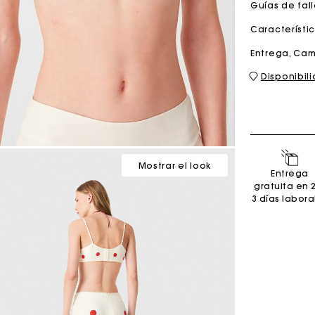
Guías de tal
Característi
Bolso M
Bolso Milpli
Entrega, Cam
Disponibil
Second H
Zapatos
Descubri
Descubri
Mostrar el look
Entrega
gratuita en 
3 días labora