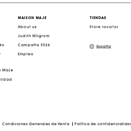
Cambios & Devoluciones gratuitos
MAISON MAJE
TIENDAS
About us
Seguir mi pedido
Store locator
Judith Milgrom
jeta regalo de Maje: la mejor manera de hacer el regalo p
do
Campaña SS26
España
y
Empleo
Entrega a domicilio ofrecida dentro de 2-3 días
e Maje
Paga en 3 cuotas sin comisiones
ilidad
Cambios & Devoluciones gratuitos
Seguir mi pedido
Política de confidencialida
Condiciones Generales de Venta
jeta regalo de Maje: la mejor manera de hacer el regalo p