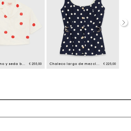
Camisa de lino y seda bordada
€ 255,00
Chaleco largo de mezcla de lino
€ 225,00
erfecto