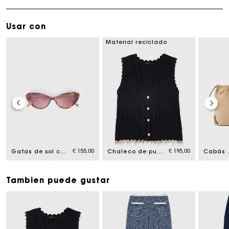
Usar con
Material reciclado
om
€ 155,00
€ 195,00
Gafas de sol cat eye
Chaleco de punto con joyas doradas
Cabás 
Tambien puede gustar