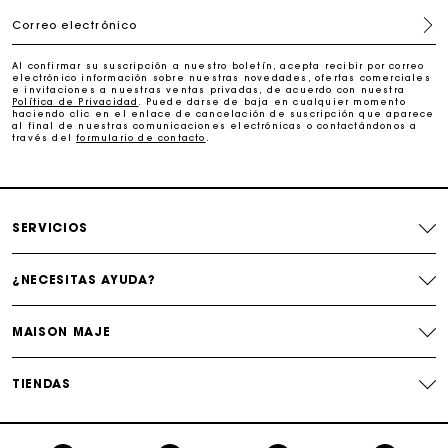
Correo electrónico
Paga en 3 cuotas sin comisiones
Al confirmar su suscripción a nuestro boletín, acepta recibir por correo
electrónico información sobre nuestras novedades, ofertas comerciales
e invitaciones a nuestras ventas privadas, de acuerdo con nuestra
Cambios & Devoluciones gratuitos
Política de Privacidad
. Puede darse de baja en cualquier momento
haciendo clic en el enlace de cancelación de suscripción que aparece
al final de nuestras comunicaciones electrónicas o contactándonos a
través del
formulario de contacto
.
Seguir mi pedido
La tarjeta regalo de Maje: la mejor manera de hacer el
regalo perfecto
SERVICIOS
¿NECESITAS AYUDA?
MAISON MAJE
TIENDAS