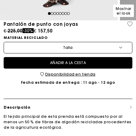
Mostrar
el look
1
2
3
4
5
6
7
8
Pantalón de punto con joyas
Price reduced from
to
€ 225,00
€ 157,50
-30%
MATERIAL RECICLADO
Talla
AÑADIR A LA CESTA
Disponibilidad en tienda
Fecha estimada de entrega
: 11 ago - 12 ago
Descripción
El tejido principal de esta prenda está compuesto por al
menos un 50 % de fibras de algodón recicladas procedentes
de la agricultura ecológica.