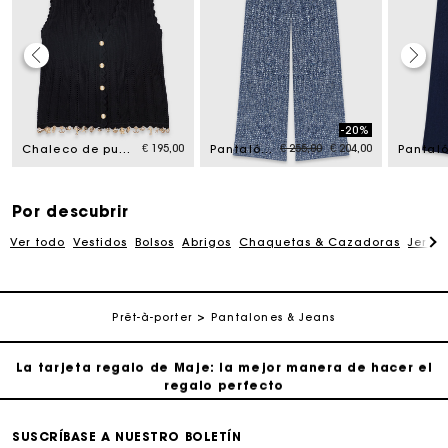
La tarjeta regalo de Maje: la mejor manera de hacer el
regalo perfecto
-20%
om
Price reduced from
to
€ 195,00
€ 255,00
€ 204,00
Entrega a domicilio ofrecida dentro de 2-3 días
Chaleco de punto con joyas doradas
Pantalón de tweed
Paga en 3 cuotas sin comisiones
Por descubrir
Ver todo
Vestidos
Bolsos
Abrigos
Chaquetas & Cazadoras
Jersé
Cambios & Devoluciones gratuitos
Seguir mi pedido
Prêt-à-porter
Pantalones & Jeans
La tarjeta regalo de Maje: la mejor manera de hacer el
regalo perfecto
Entrega a domicilio ofrecida dentro de 2-3 días
SUSCRÍBASE A NUESTRO BOLETÍN