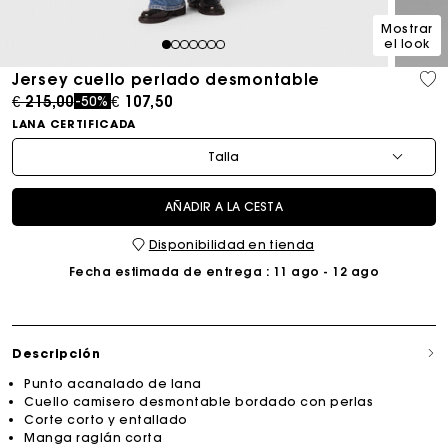
Mostrar
el look
1
2
3
4
5
6
7
Jersey cuello perlado desmontable
Price reduced from
to
€ 215,00
€ 107,50
-50%
LANA CERTIFICADA
Talla
AÑADIR A LA CESTA
Disponibilidad en tienda
Fecha estimada de entrega
: 11 ago - 12 ago
Descripción
Punto acanalado de lana
Cuello camisero desmontable bordado con perlas
Corte corto y entallado
Manga raglán corta