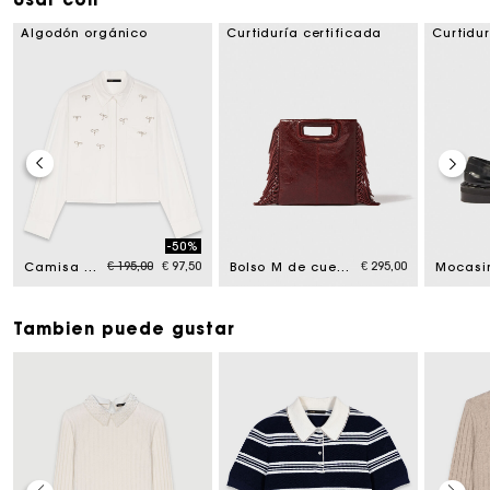
Algodón orgánico
Curtiduría certificada
Curtidur
-50%
Price reduced from
to
€ 195,00
€ 97,50
€ 295,00
Camisa con detalles joya
Bolso M de cuero agrietado
Tambien puede gustar