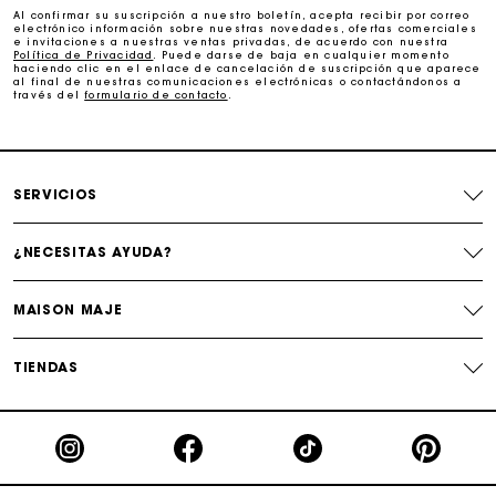
Al confirmar su suscripción a nuestro boletín, acepta recibir por correo
electrónico información sobre nuestras novedades, ofertas comerciales
e invitaciones a nuestras ventas privadas, de acuerdo con nuestra
Cambios & Devoluciones gratuitos
Política de Privacidad
. Puede darse de baja en cualquier momento
haciendo clic en el enlace de cancelación de suscripción que aparece
al final de nuestras comunicaciones electrónicas o contactándonos a
través del
formulario de contacto
.
Seguir mi pedido
La tarjeta regalo de Maje: la mejor manera de hacer el
regalo perfecto
SERVICIOS
¿NECESITAS AYUDA?
MAISON MAJE
TIENDAS