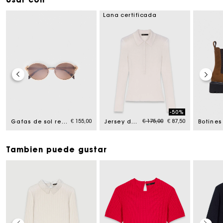
Lana certificada
-50%
Price reduced from
to
€ 155,00
€ 175,00
€ 87,50
Gafas de sol redondas
Jersey de canalé con cuello de polo
Tambien puede gustar