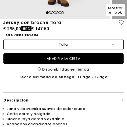
Mostrar
el look
1
2
3
4
5
6
7
Jersey con broche floral
Price reduced from
to
€ 295,00
€ 147,50
-50%
LANA CERTIFICADA
Talla
AÑADIR A LA CESTA
Disponibilidad en tienda
Fecha estimada de entrega
: 11 ago - 12 ago
Descripción
Lana y cachemira suaves de color crudo
Corte corto y holgado
Broche joya dorado extraíble
Acabados acanalados anchos