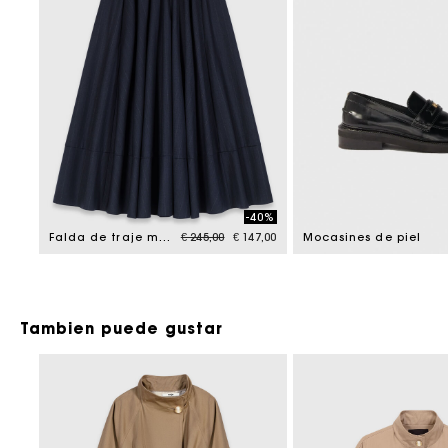
-40%
Price reduced from
to
Falda de traje midi de rayas
€ 245,00
€ 147,00
Mocasines de piel
Tambien puede gustar