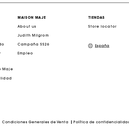
Entrega a domicilio ofrecida dentro de 2-3 días
MAISON MAJE
TIENDAS
About us
Paga en 3 cuotas sin comisiones
Store locator
Judith Milgrom
Cambios & Devoluciones gratuitos
do
Campaña SS26
España
y
Empleo
Seguir mi pedido
e Maje
jeta regalo de Maje: la mejor manera de hacer el regalo p
ilidad
Política de confidencialida
Condiciones Generales de Venta