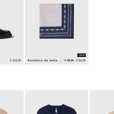
-30%
Price reduced from
to
€ 325,00
Bandana de seda estampada 60x60
€ 95,00
€ 66,50