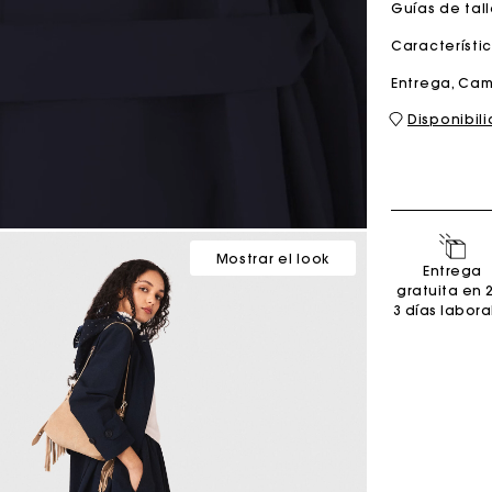
Guías de tal
Característi
Bolso M
Bolso Milpli
Entrega, Cam
Disponibil
Second H
Zapatos
Descubri
Descubri
Mostrar el look
Entrega
gratuita en 
3 días labora