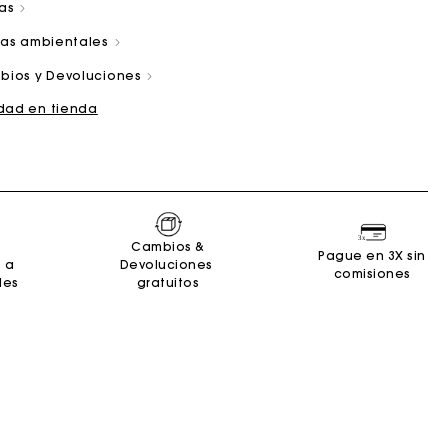
las
cas ambientales
bios y Devoluciones
idad en tienda
and
Summer Suitcase
Bolso Miss M
Vestidos
Nuestro compromiso
Accesorios
r
r
Descubrir
Descubrir
Descubrir
Descubrir
Descubrir
Cambios &
Pague en 3X sin
2 a
Devoluciones
comisiones
les
gratuitos