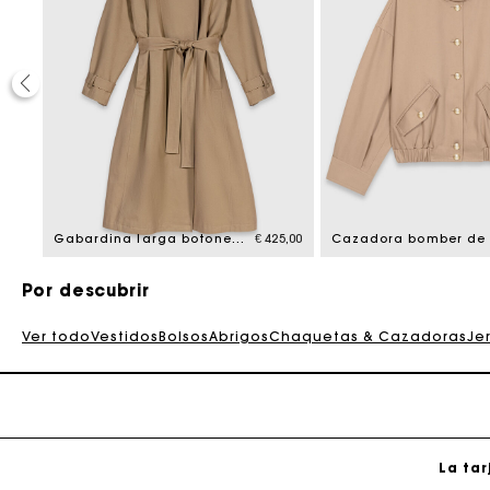
La tar
40%
d from
67,00
Gabardina larga botones dorados
€ 425,00
Por descubrir
Ver todo
Vestidos
Bolsos
Abrigos
Chaquetas & Cazadoras
Je
La tar