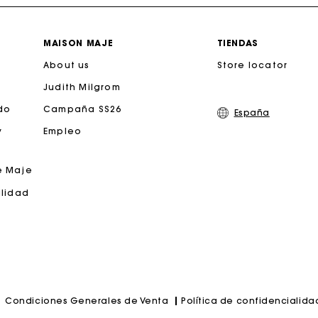
Entrega a domicilio ofrecida dentro de 2-3 días
MAISON MAJE
TIENDAS
About us
Paga en 3 cuotas sin comisiones
Store locator
Judith Milgrom
Cambios & Devoluciones gratuitos
do
Campaña SS26
España
y
Empleo
Seguir mi pedido
e Maje
jeta regalo de Maje: la mejor manera de hacer el regalo p
ilidad
Política de confidencialida
Condiciones Generales de Venta