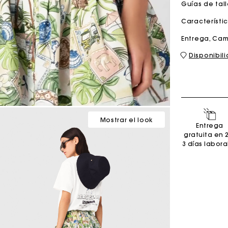
Guías de tal
Característi
Bolso M
Bolso Milpli
Entrega, Cam
Disponibil
Second H
Zapatos
Descubri
Descubri
Mostrar el look
Entrega
gratuita en 
3 días labora