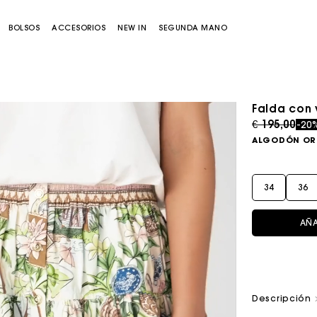
BOLSOS
ACCESORIOS
NEW IN
SEGUNDA MANO
Falda con
Price redu
to
€ 195,00
-20
ALGODÓN O
34
36
AÑA
Bolso Miss M
Bolso Miss M Pouch
Descripción