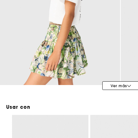
Maje x Blanca Miró
Ver más
Usar con