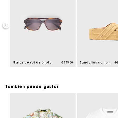
20%
ced from
Pr
68,00
Gafas de sol de piloto
€ 155,00
Sandalias con plataforma
€ 
Tambien puede gustar