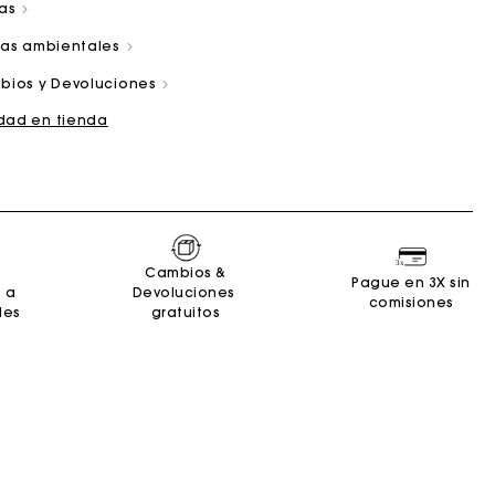
las
cas ambientales
bios y Devoluciones
idad en tienda
and
Summer Suitcase
Bolso Miss M
Vestidos
Nuestro compromiso
Accesorios
r
r
Descubrir
Descubrir
Descubrir
Descubrir
Descubrir
Cambios &
Pague en 3X sin
2 a
Devoluciones
comisiones
les
gratuitos