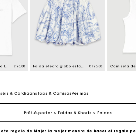
jeta regalo de Maje: la mejor manera de hacer el regalo p
Entrega a domicilio ofrecida dentro de 2-3 días
Camiseta con pequeño logo bordado
€ 95,00
Falda efecto globo estampada
€ 195,00
Paga en 3 cuotas sin comisiones
rséis & Cárdigans
Tops & Camisas
Ver más
Cambios & Devoluciones gratuitos
Prêt-à-porter
Seguir mi pedido
Faldas & Shorts
Faldas
jeta regalo de Maje: la mejor manera de hacer el regalo p