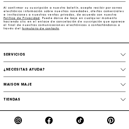
Paga en 3 cuotas sin comisiones
Al confirmar su suscripción a nuestro boletín, acepta recibir por correo
electrónico información sobre nuestras novedades, ofertas comerciales
e invitaciones a nuestras ventas privadas, de acuerdo con nuestra
Cambios & Devoluciones gratuitos
Política de Privacidad
. Puede darse de baja en cualquier momento
haciendo clic en el enlace de cancelación de suscripción que aparece
al final de nuestras comunicaciones electrónicas o contactándonos a
través del
formulario de contacto
.
Seguir mi pedido
La tarjeta regalo de Maje: la mejor manera de hacer el
regalo perfecto
SERVICIOS
¿NECESITAS AYUDA?
MAISON MAJE
TIENDAS