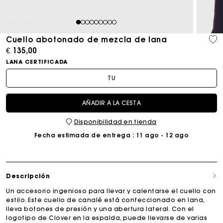
1
2
3
4
5
6
7
8
9
Cuello abotonado de mezcla de lana
€ 135,00
LANA CERTIFICADA
TU
AÑADIR A LA CESTA
Disponibilidad en tienda
Fecha estimada de entrega
: 11 ago - 12 ago
Descripción
Un accesorio ingenioso para llevar y calentarse el cuello con
estilo. Este cuello de canalé está confeccionado en lana,
lleva botones de presión y una abertura lateral. Con el
logotipo de Clover en la espalda, puede llevarse de varias