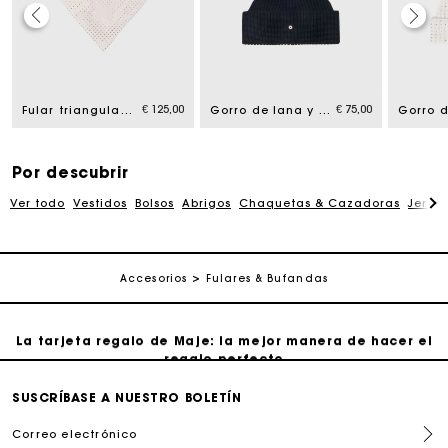
La tarjeta regalo de Maje: la mejor manera de hacer el
regalo perfecto
€ 125,00
€ 75,00
Fular triangular de lana con strass
Gorro de lana y cachemira
Entrega a domicilio ofrecida dentro de 2-3 días
Por descubrir
Paga en 3 cuotas sin comisiones
Ver todo
Vestidos
Bolsos
Abrigos
Chaquetas & Cazadoras
Jersé
Cambios & Devoluciones gratuitos
Accesorios
Fulares & Bufandas
Seguir mi pedido
La tarjeta regalo de Maje: la mejor manera de hacer el
regalo perfecto
SUSCRÍBASE A NUESTRO BOLETÍN
Entrega a domicilio ofrecida dentro de 2-3 días
Correo electrónico