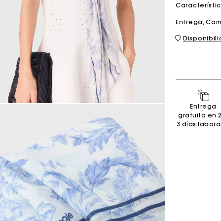
Característi
Entrega, Cam
Bolso M
Bolso Milpli
Disponibil
Second H
Zapatos
Entrega
Descubri
Descubri
gratuita en 
3 días labora