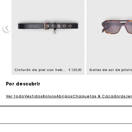
La tar
25,00
Cinturón de piel con hebilla Miss M
€ 125,00
Gafas de sol de pilot
Por descubrir
Ver todo
Vestidos
Bolsos
Abrigos
Chaquetas & Cazadoras
Je