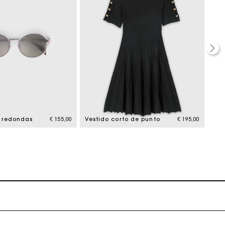
erfecto
l redondas
€ 155,00
Vestido corto de punto
€ 195,00