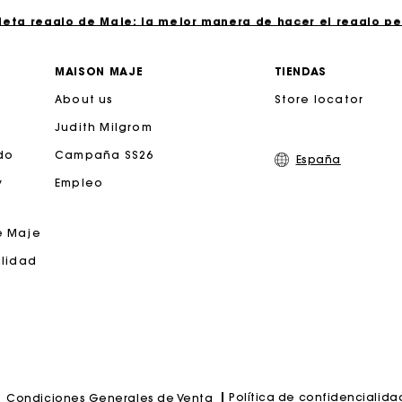
jeta regalo de Maje: la mejor manera de hacer el regalo p
Entrega a domicilio ofrecida dentro de 2-3 días
MAISON MAJE
TIENDAS
About us
Store locator
Paga en 3 cuotas sin comisiones
Judith Milgrom
Cambios & Devoluciones gratuitos
do
Campaña SS26
España
y
Empleo
Seguir mi pedido
e Maje
jeta regalo de Maje: la mejor manera de hacer el regalo p
ilidad
Política de confidencialida
Condiciones Generales de Venta