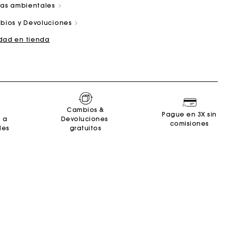
cas ambientales
bios y Devoluciones
idad en tienda
and
Summer Suitcase
Bolso Miss M
Vestidos
Nuestro compromiso
Accesorios
Cambios &
r
r
Descubrir
Descubrir
Descubrir
Descubrir
Descubrir
Pague en 3X sin
2 a
Devoluciones
comisiones
les
gratuitos