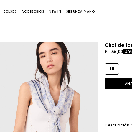
BOLSOS
ACCESORIOS
NEW IN
SEGUNDA MANO
Chal de la
Price redu
to
€ 155,00
-40
TU
AÑA
Bolso Miss M
Bolso Miss M Pouch
Descripción