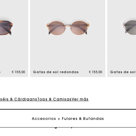
jeta regalo de Maje: la mejor manera de hacer el regalo p
Entrega a domicilio ofrecida dentro de 2-3 días
o
€ 155,00
Gafas de sol redondas
€ 155,00
Gafas de so
Paga en 3 cuotas sin comisiones
rséis & Cárdigans
Tops & Camisas
Ver más
Cambios & Devoluciones gratuitos
Accesorios
Fulares & Bufandas
Seguir mi pedido