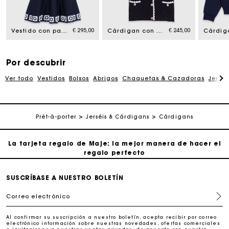
regalo perfecto
€ 295,00
€ 245,00
Vestido con paneles de ganchillo
Cárdigan con acabados de ganchillo
Entrega a domicilio ofrecida dentro de 2-3 días
Paga en 3 cuotas sin comisiones
Por descubrir
Ver todo
Vestidos
Bolsos
Abrigos
Chaquetas & Cazadoras
Jersé
Cambios & Devoluciones gratuitos
Prêt-à-porter
Jerséis & Cárdigans
Cárdigans
Seguir mi pedido
La tarjeta regalo de Maje: la mejor manera de hacer el
regalo perfecto
Entrega a domicilio ofrecida dentro de 2-3 días
SUSCRÍBASE A NUESTRO BOLETÍN
Correo electrónico
Paga en 3 cuotas sin comisiones
Al confirmar su suscripción a nuestro boletín, acepta recibir por correo
electrónico información sobre nuestras novedades, ofertas comerciales