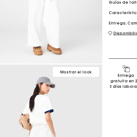
Guías de tal
Característi
Bolso M
Bolso Milpli
Entrega, Cam
Disponibil
Second H
Zapatos
Descubri
Descubri
Mostrar el look
Entrega
gratuita en 
3 días labora