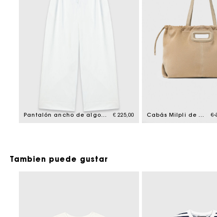
Pr
Pantalón ancho de algodón
€ 225,00
Cabás Milpli de ante
€ 
Tambien puede gustar