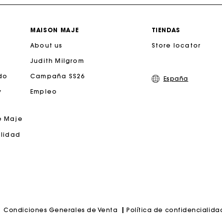
Entrega a domicilio ofrecida dentro de 2-3 días
MAISON MAJE
TIENDAS
About us
Paga en 3 cuotas sin comisiones
Store locator
Judith Milgrom
Cambios & Devoluciones gratuitos
do
Campaña SS26
España
y
Empleo
Seguir mi pedido
e Maje
jeta regalo de Maje: la mejor manera de hacer el regalo p
ilidad
Política de confidencialida
Condiciones Generales de Venta