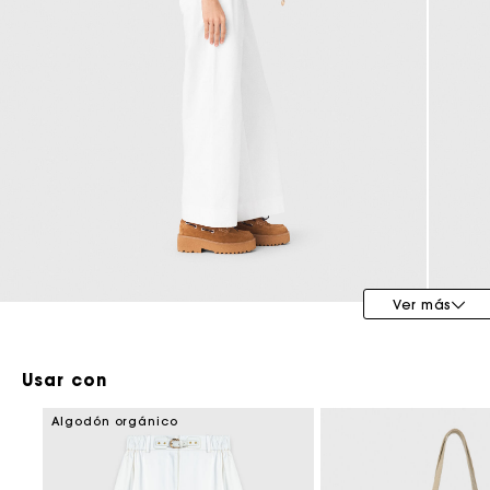
Maje x Blanca Miró
Ver más
Usar con
Algodón orgánico