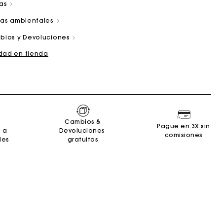
las
cas ambientales
bios y Devoluciones
idad en tienda
and
Summer Suitcase
Bolso Miss M
Vestidos
Nuestro compromiso
Accesorios
r
r
Descubrir
Descubrir
Descubrir
Descubrir
Descubrir
Cambios &
Pague en 3X sin
2 a
Devoluciones
comisiones
les
gratuitos