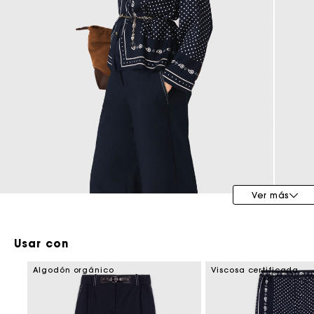
Maje x Blanca Miró
Ver más
Usar con
Algodón orgánico
Viscosa certificada