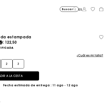
Buscar
ES
uida estampada
ced from
€ 122,50
%
TIFICADA
¿Cuál es mi talla?
2
3
DIR A LA CESTA
Fecha estimada de entrega
: 11 ago - 12 ago