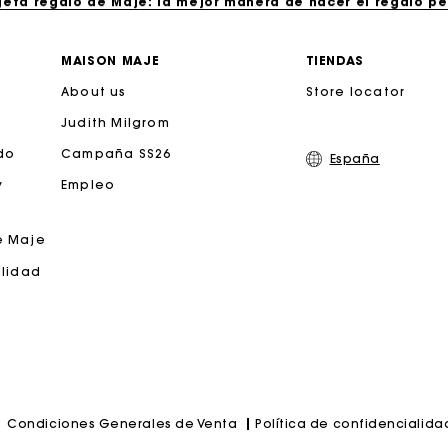
Entrega a domicilio ofrecida dentro de 2-3 días
MAISON MAJE
TIENDAS
About us
Store locator
Paga en 3 cuotas sin comisiones
Judith Milgrom
Cambios & Devoluciones gratuitos
do
Campaña SS26
España
y
Empleo
Seguir mi pedido
e Maje
jeta regalo de Maje: la mejor manera de hacer el regalo p
ilidad
Política de confidencialida
Condiciones Generales de Venta