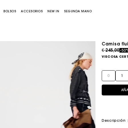
BOLSOS
ACCESORIOS
NEW IN
SEGUNDA MANO
Camisa fl
Price redu
to
€ 245,00
-50
VISCOSA CER
0
1
AÑA
Bolso Miss M
Bolso Miss M Pouch
Descripción