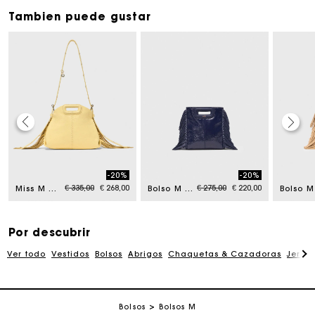
Tambien puede gustar
La tarjeta regalo de Maje: la mejor manera de hacer el
regalo perfecto
-20%
-20%
om
Price reduced from
to
Price reduced from
to
€ 335,00
€ 268,00
€ 275,00
€ 220,00
Miss M mini cuero craquelado mate
Bolso M Mini de cuero naplak
Entrega a domicilio ofrecida dentro de 2-3 días
Por descubrir
Paga en 3 cuotas sin comisiones
Ver todo
Vestidos
Bolsos
Abrigos
Chaquetas & Cazadoras
Jersé
Cambios & Devoluciones gratuitos
Bolsos
Bolsos M