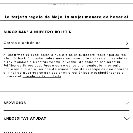
Seguir mi pedido
La tarjeta regalo de Maje: la mejor manera de hacer el
regalo perfecto
SUSCRÍBASE A NUESTRO BOLETÍN
Entrega a domicilio ofrecida dentro de 2-3 días
Correo electrónico
Paga en 3 cuotas sin comisiones
Al confirmar su suscripción a nuestro boletín, acepta recibir por correo
electrónico información sobre nuestras novedades, ofertas comerciales
e invitaciones a nuestras ventas privadas, de acuerdo con nuestra
Política de Privacidad
. Puede darse de baja en cualquier momento
Cambios & Devoluciones gratuitos
haciendo clic en el enlace de cancelación de suscripción que aparece
al final de nuestras comunicaciones electrónicas o contactándonos a
través del
formulario de contacto
.
Seguir mi pedido
La tarjeta regalo de Maje: la mejor manera de hacer el
SERVICIOS
regalo perfecto
¿NECESITAS AYUDA?