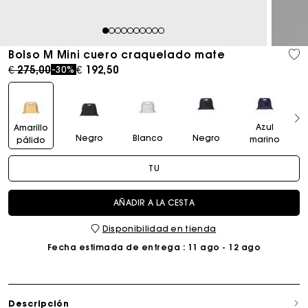
1
2
3
4
5
6
7
8
9
10
Bolso M Mini cuero craquelado mate
Price reduced from
to
€ 275,00
€ 192,50
-30%
Azul
Amarillo
Negro
Blanco
Negro
marino
pálido
TU
AÑADIR A LA CESTA
Disponibilidad en tienda
Fecha estimada de entrega
: 11 ago - 12 ago
Descripción