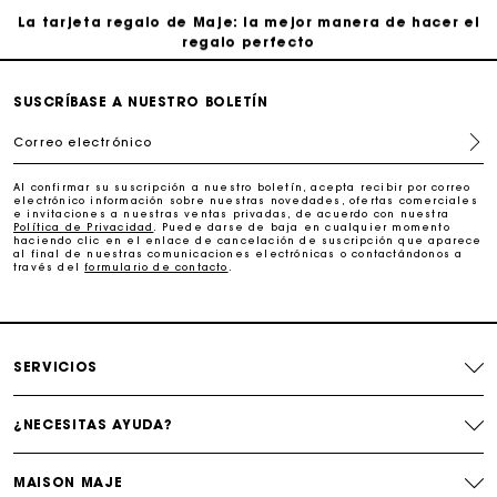
La tarjeta regalo de Maje: la mejor manera de hacer el
regalo perfecto
Entrega a domicilio ofrecida dentro de 2-3 días
SUSCRÍBASE A NUESTRO BOLETÍN
Correo electrónico
Paga en 3 cuotas sin comisiones
Al confirmar su suscripción a nuestro boletín, acepta recibir por correo
electrónico información sobre nuestras novedades, ofertas comerciales
e invitaciones a nuestras ventas privadas, de acuerdo con nuestra
Cambios & Devoluciones gratuitos
Política de Privacidad
. Puede darse de baja en cualquier momento
haciendo clic en el enlace de cancelación de suscripción que aparece
al final de nuestras comunicaciones electrónicas o contactándonos a
través del
formulario de contacto
.
Seguir mi pedido
La tarjeta regalo de Maje: la mejor manera de hacer el
regalo perfecto
SERVICIOS
¿NECESITAS AYUDA?
MAISON MAJE