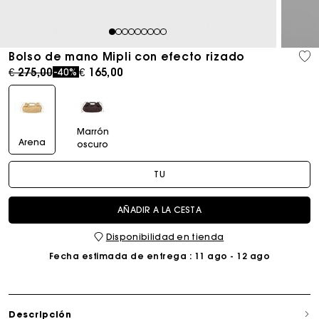
1
2
3
4
5
6
7
8
9
Bolso de mano Mipli con efecto rizado
Price reduced from
to
€ 275,00
€ 165,00
-40%
Marrón
Arena
oscuro
TU
AÑADIR A LA CESTA
Disponibilidad en tienda
Fecha estimada de entrega
: 11 ago - 12 ago
Descripción