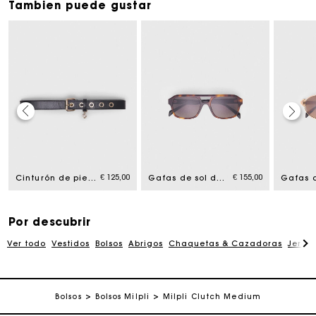
Tambien puede gustar
La tarjeta regalo de Maje: la mejor manera de hacer el
regalo perfecto
Entrega a domicilio ofrecida dentro de 2-3 días
€ 125,00
€ 155,00
Cinturón de piel con hebilla Miss M
Gafas de sol de piloto
Paga en 3 cuotas sin comisiones
Por descubrir
Ver todo
Vestidos
Bolsos
Abrigos
Chaquetas & Cazadoras
Jersé
Cambios & Devoluciones gratuitos
Seguir mi pedido
Bolsos
Bolsos Milpli
Milpli Clutch Medium