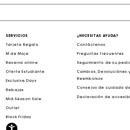
Maje x Blanca Miró
SERVICIOS
¿NECESITAS AYUDA?
Tarjeta Regalo
Contáctenos
M de Maje
Preguntas frecuentes
La tar
Reserva online
Seguimiento de su pedi
Oferta Estudiante
Cambios, Devoluciónes 
Reembolsos
Exclusive Days
Consejos de cuidado d
Rebajas
Declaración de accesib
Mid-Season Sale
Outlet
Black Friday