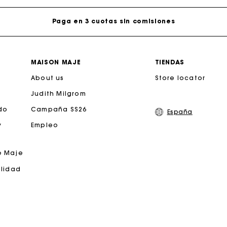
Paga en 3 cuotas sin comisiones
Cambios & Devoluciones gratuitos
MAISON MAJE
TIENDAS
About us
Seguir mi pedido
Store locator
Judith Milgrom
jeta regalo de Maje: la mejor manera de hacer el regalo p
do
Campaña SS26
España
y
Empleo
Entrega a domicilio ofrecida dentro de 2-3 días
e Maje
Paga en 3 cuotas sin comisiones
ilidad
Cambios & Devoluciones gratuitos
Seguir mi pedido